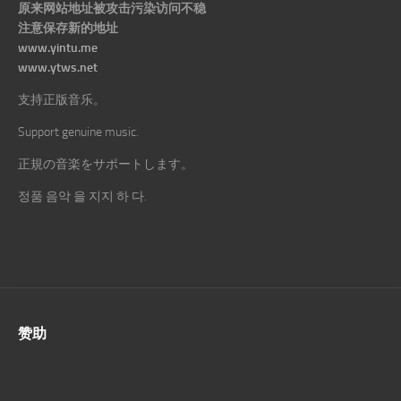
原来网站地址被攻击污染访问不稳
注意保存新的地址
www.yintu.me
www.ytws.net
支持正版音乐。
Support genuine music.
正規の音楽をサポートします。
정품 음악 을 지지 하 다.
赞助