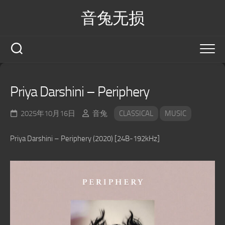
Skip
音兔无损
to
content
Priya Darshini – Periphery
2025年10月16日
音兔
CLASSICAL
MUSIC
Priya Darshini – Periphery (2020) [24B-192kHz]