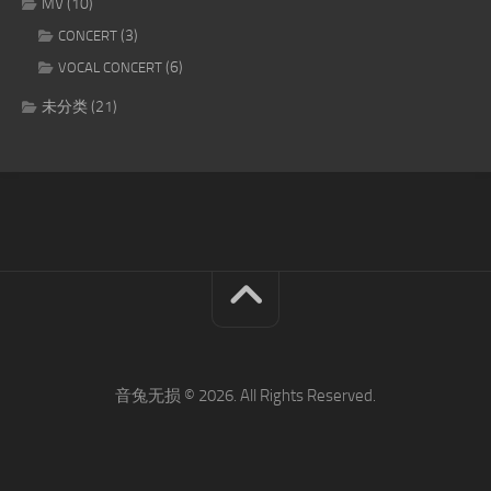
MV
(10)
(3)
CONCERT
(6)
VOCAL CONCERT
未分类
(21)
音兔无损 © 2026. All Rights Reserved.