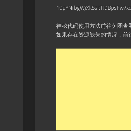
10pYNrbgWjXkSskTJ9BpsFw?x
神秘代码使用方法前往兔圈查
如果存在资源缺失的情况，前