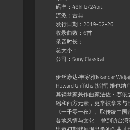
码率：48kHz/24bit
流派：古典
发行日期：2019-02-26
收录曲数：6首
录音时长：
总大小：
公司：Sony Classical
伊丝康达‧韦家雅Iskandar Widja
Howard Griffiths (指挥) 维也纳
其钢琴家兼作曲家法佐・赛依之
谣和西方元素，更常被拿来与巴
《一千零一夜》、取传统中国
各地风情与文化。 曾到访台湾演
出道初期就展现出色的作曲才