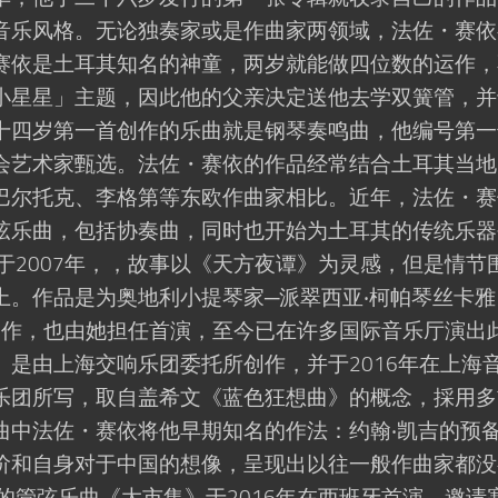
音乐风格。无论独奏家或是作曲家两领域，法佐・赛依
赛依是土耳其知名的神童，两岁就能做四位数的运作，
小星星」主题，因此他的父亲决定送他去学双簧管，并
十四岁第一首创作的乐曲就是钢琴奏鸣曲，他编号第一
会艺术家甄选。法佐・赛依的作品经常结合土耳其当地
巴尔托克、李格第等东欧作曲家相比。近年，法佐・赛
弦乐曲，包括协奏曲，同时也开始为土耳其的传统乐器
于2007年，，故事以《天方夜谭》为灵感，但是情节
上。作品是为奥地利小提琴家─派翠西亚‧柯帕琴丝卡雅
nskaja）所创作，也由她担任首演，至今已在许多国际音乐厅演出
是由上海交响乐团委托所创作，并于2016年在上海
乐团所写，取自盖希文《蓝色狂想曲》的概念，採用多
曲中法佐・赛依将他早期知名的作法：约翰‧凯吉的预
阶和自身对于中国的想像，呈现出以往一般作曲家都没
的管弦乐曲《大市集》于2016年在西班牙首演，邀请