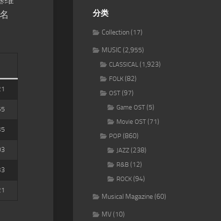
分类
名
Collection
(17)
MUSIC
(2,955)
(1,923)
CLASSICAL
(82)
FOLK
21
(97)
OST
(5)
Game OST
55
(71)
Movie OST
35
(860)
POP
03
(238)
JAZZ
(12)
R&B
33
(94)
ROCK
21
Musical Magazine
(60)
MV
(10)