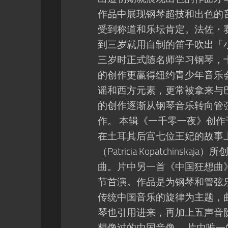
作品中展现钢琴超技和出色的
受到称道和乐坛肯定。法佐・
到三岁就用自制的笛子吹出「
三岁时正式随名师学习钢琴，
的创作更赢得纽约青少年音乐
谣和西方元素，更常被拿来与
的创作逐渐从钢琴音乐转向管
作。 本辑《一千零一夜》创作
在土耳其后宫七位王妃的故事
（Patricia Kopatchi
曲。片中另一首《中国狂想曲》
节首演。作品是为钢琴和管弦
传统中国音乐的旋律为主题，
琴也引用进来，再加上五声音
想像过的中国音像。 片中唯一