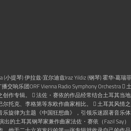
ja (小提琴) 伊拉兹‧宜尔迪兹Iraz Yildiz (钢琴) 霍华‧葛瑞
广播交响乐团ORF Vienna Radio Symphony Orchestra 
创作专辑。  法佐・赛依的作品经常结合土耳其当地
尔托克、李格第等东欧作曲家相比。  土耳其风情之
音乐旋律为主题《中国狂想曲》，引领乐迷跟著音乐体
出的土耳其钢琴家兼作曲家法佐・赛依（Fazil Say
华，他于二十六岁发行的第一张专辑就收录自己的作品