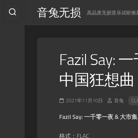
Skip
音兔无损
to
高品质无损音乐试听推
content
Fazil Say
中国狂想曲
2021年11月10日
音兔
CL
Fazil Say: 一千零一夜 & 大
格式：FLAC