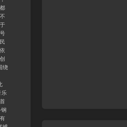
都
不
于
号
民
依
创
围绕
此
音乐
首
备钢
有
塞维