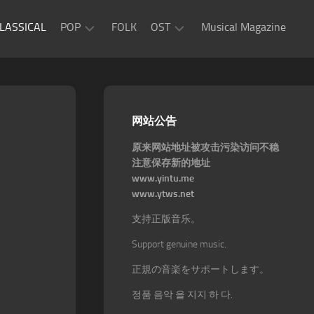
LASSICAL
POP
FOLK
OST
Musical Magazine
JAZZ
Movie
OST
ROCK
Game
R&B
网站公告
OST
原来网站地址被攻击污染访问不稳
注意保存新的地址
www.yintu.me
www.ytws.net
支持正版音乐。
Support genuine music.
正規の音楽をサポートします。
정품 음악 을 지지 하 다.