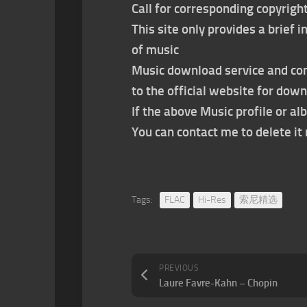
Call for corresponding copyrigh
This site only provides a brief
of music
Music download service and con
to the official website for dow
If the above Music profile or al
You can contact me to delete i
Tags:
FLAC
Hi-Res
索尼精选
PREVIOUS
Laure Favre-Kahn – Chopin