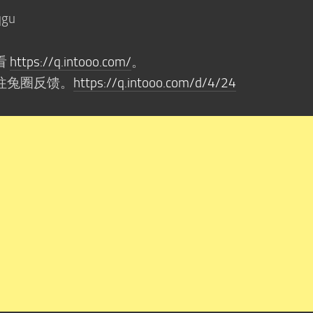
qgu
看
https://q.intooo.com/
。
往兔圈反馈。
https://q.intooo.com/d/4/24