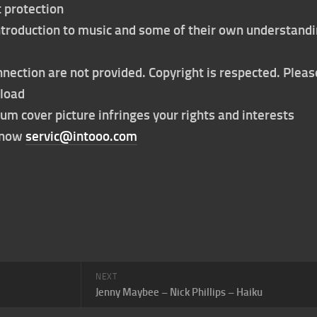
t protection
 introduction to music and some of their own understand
nection are not provided. Copyright is respected. Pleas
nload
bum cover picture infringes your rights and interests
t now
servic@intooo.com
NEXT
Jenny Maybee – Nick Phillips – Haiku