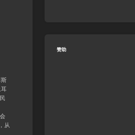
赞助
菲斯
 土耳
民
会
），从
，