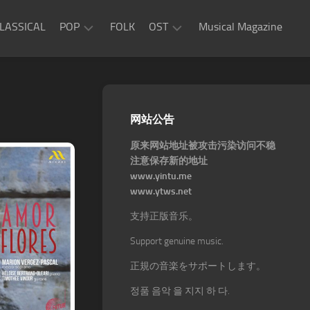
LASSICAL
POP
FOLK
OST
Musical Magazine
JAZZ
Movie
OST
ROCK
Game
R&B
网站公告
OST
原来网站地址被攻击污染访问不稳
注意保存新的地址
www.yintu.me
www.ytws.net
支持正版音乐。
Support genuine music.
正規の音楽をサポートします。
정품 음악 을 지지 하 다.