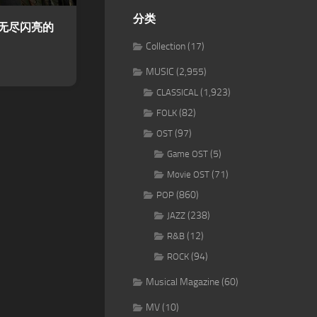
分类
：无尽闪亮的
Collection
(17)
MUSIC
(2,955)
(1,923)
CLASSICAL
(82)
FOLK
(97)
OST
(5)
Game OST
(71)
Movie OST
(860)
POP
(238)
JAZZ
(12)
R&B
(94)
ROCK
Musical Magazine
(60)
MV
(10)