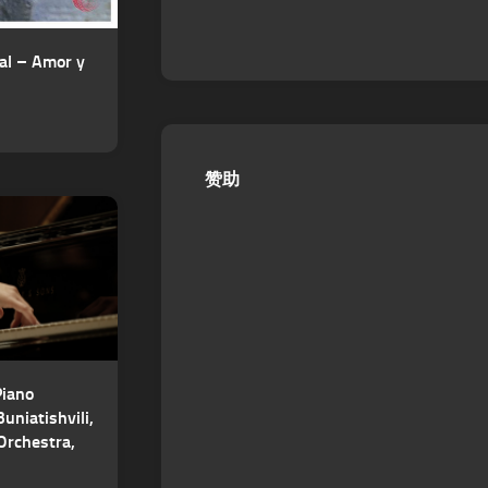
al – Amor y
赞助
Piano
uniatishvili,
Orchestra,