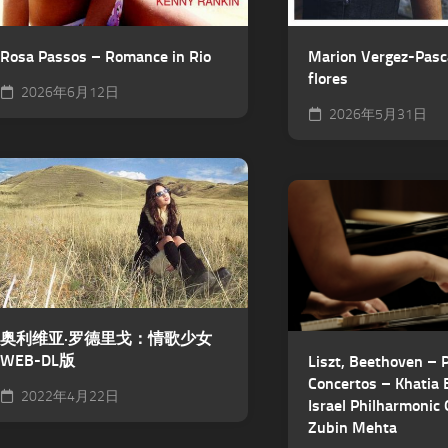
Rosa Passos – Romance in Rio
Marion Vergez-Pasc
flores
2026年6月12日
2026年5月31日
奥利维亚·罗德里戈：情歌少女
WEB-DL版
Liszt, Beethoven – 
Concertos – Khatia B
2022年4月22日
Israel Philharmonic 
Zubin Mehta