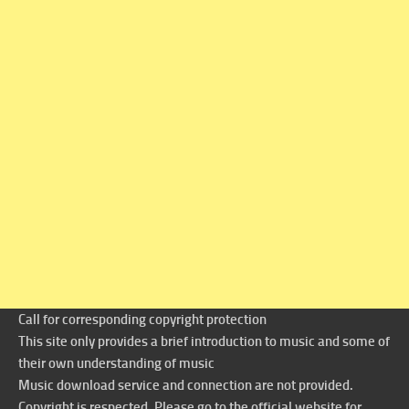
Call for corresponding copyright protection
This site only provides a brief introduction to music and some of
their own understanding of music
Music download service and connection are not provided.
Copyright is respected. Please go to the official website for