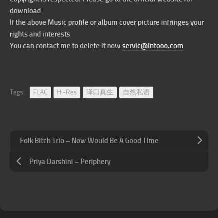
download
If the above Music profile or album cover picture infringes your
rights and interests
You can contact me to delete it now
servic@intooo.com
Tags:
FLAC
Hi-Res
泽口真生
自然私语
Folk Bitch Trio – Now Would Be A Good Time
Priya Darshini – Periphery