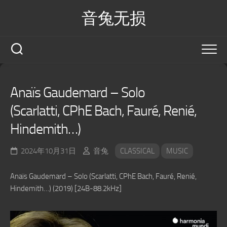
Skip
音兔无损
to
content
Anaïs Gaudemard – Solo
(Scarlatti, CPhE Bach, Fauré, Renié,
Hindemith…)
2024年10月31日
音兔
CLASSICAL
MUSIC
Anaïs Gaudemard – Solo (Scarlatti, CPhE Bach, Fauré, Renié,
Hindemith…) (2019) [24B-88.2kHz]