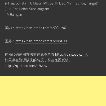
9. Harp Sonata in G Major, IPH. 52: III. Lied: “Ihr Freunde, hänget”
(L. H. Chr. Hölty). Sehr langsam
10. Bamyan
国内：
https://pan.intooo.com/s/QG63sX
国外：
https://pan.intooo.com/s/ZDwzU0
神秘代码使用方法前往兔圈查看
https://q.intooo.com/
。
如果存在资源缺失的情况，前往兔圈反馈。
https://q.intooo.com/d/4/24