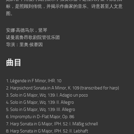
标，是照顾到传统，并揭示作曲家的音乐、诗意甚至人文意
图。
安娜·高德马尔，竖琴
诺曼底鲁昂歌剧院管弦乐团
导演：里奥·侯赛因
曲目
1. Légende in F Minor, IHR. 10
2. Harpsichord Sonata in A Minor, K. 109 (transcribed for harp)
3. Solo in G Major, Wq. 139: I. Adagio un poco
4. Solo in G Major, Wq. 139: II. Allegro
5. Solo in G Major, Wq. 139: III. Allegro
6. Impromptu in D-Flat Major, Op. 86
7. Harp Sonata in G Major, IPH. 52: I. Mäßig schnell
8. Harp Sonata in G Major, IPH. 52: II. Lebhaft