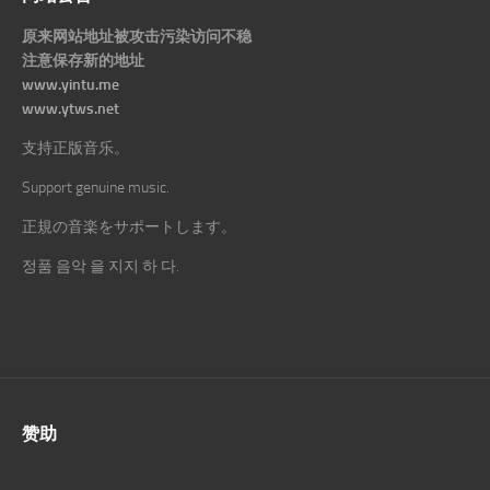
原来网站地址被攻击污染访问不稳
注意保存新的地址
www.yintu.me
www.ytws.net
支持正版音乐。
Support genuine music.
正規の音楽をサポートします。
정품 음악 을 지지 하 다.
赞助