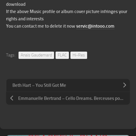
download
If the above Music profile or album cover picture infringes your
rights and interests
You can contact me to delete it now
servic@intooo.com
Tags:
Anaïs Gaudemard
FLAC
Hi-Res
Beth Hart – You Still Got Me
Emmanuelle Bertrand – Cello Dreams. Berceuses pour violoncelle et piano