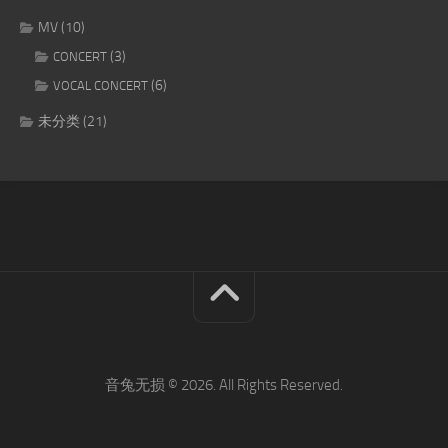
MV
(10)
(3)
CONCERT
(6)
VOCAL CONCERT
未分类
(21)
音兔无损 © 2026. All Rights Reserved.