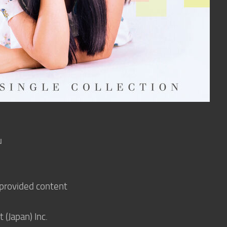
u
 provided content
(Japan) Inc.