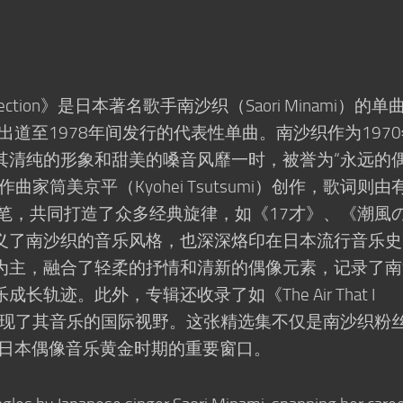
s Collection》是日本著名歌手南沙织（Saori Minami）的单
出道至1978年间发行的代表性单曲。南沙织作为197
其清纯的形象和甜美的嗓音风靡一时，被誉为“永远的
家筒美京平（Kyohei Tsutsumi）创作，歌词则由
）等人执笔，共同打造了众多经典旋律，如《17才》、《潮風
义了南沙织的音乐风格，也深深烙印在日本流行音乐史
为主，融合了轻柔的抒情和清新的偶像元素，记录了南
轨迹。此外，专辑还收录了如《The Air That I
品，展现了其音乐的国际视野。这张精选集不仅是南沙织粉
代日本偶像音乐黄金时期的重要窗口。