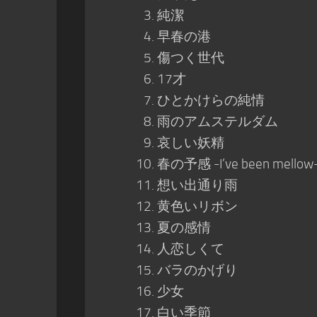
純潔
早春の港
傷つく世代
17才
ひとかけらの純情
雨のアムステルダム
哀しい妖精
春の予感 -I’ve been mellow
想い出通り雨
黄色いリボン
夏の感情
人恋しくて
バラのかげり
少女
白い季節