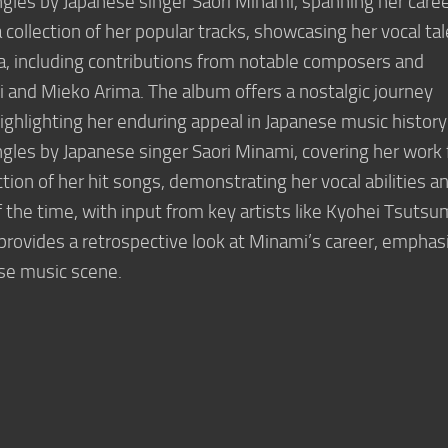
ingles by Japanese singer Saori Minami, spanning her care
collection of her popular tracks, showcasing her vocal ta
ra, including contributions from notable composers and
i and Mieko Arima. The album offers a nostalgic journey
ghlighting her enduring appeal in Japanese music history.
ingles by Japanese singer Saori Minami, covering her work
tion of her hit songs, demonstrating her vocal abilities a
f the time, with input from key artists like Kyohei Tsutsu
provides a retrospective look at Minami’s career, emphas
ese music scene.