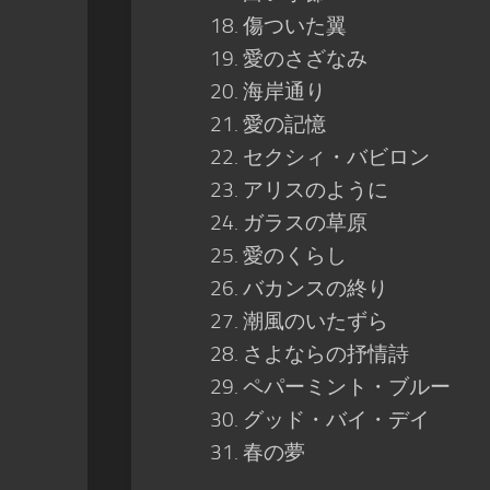
傷ついた翼
愛のさざなみ
海岸通り
愛の記憶
セクシィ・バビロン
アリスのように
ガラスの草原
愛のくらし
バカンスの終り
潮風のいたずら
さよならの抒情詩
ペパーミント・ブルー
グッド・バイ・デイ
春の夢