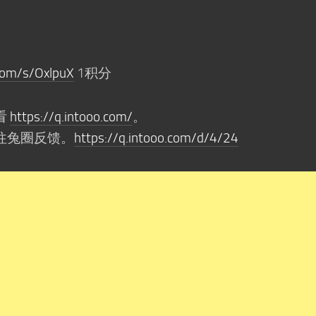
.com/s/OxlpuX
1积分
看
https://q.intooo.com/
。
往兔圈反馈。
https://q.intooo.com/d/4/24