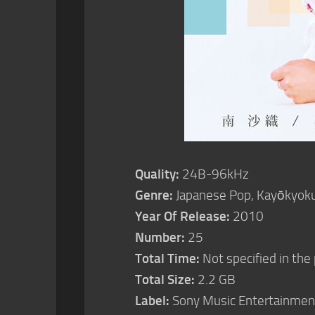
Quality:
24B-96kHz
Genre:
Japanese Pop, Kayōkyok
Year Of Release:
2010
Number:
25
Total Time:
Not specified in the
Total Size:
2.2 GB
Label:
Sony Music Entertainment 