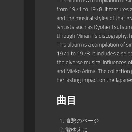
This album is a compilation of s
from 1971 to 1978. It features a 
and the musical styles of that e
lyricists such as Kyohei Tsutsum
through Minami’s discography, hi
This album is a compilation of s
1971 to 1978. It includes a selec
the diverse musical influences o
and Mieko Arima. The collection 
her lasting impact on the Japan
曲目
哀愁のページ
愛ゆえに