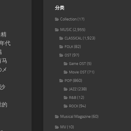
分类
Collection
(17)
MUSIC
(2,955)
曲精
(1,923)
CLASSICAL
0年代
(82)
FOLK
偶
(97)
OST
有马
(5)
Game OST
のメ
(71)
Movie OST
(860)
POP
沙
(238)
JAZZ
(12)
R&B
丝的
(94)
ROCK
Musical Magazine
(60)
MV
(10)