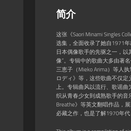
简介
这张《Saori Minami Single
选集，全面收录了她自1971年
日本偶像歌手的先驱之一，以
像”。专辑中的歌曲大多由著名作曲
三恵子（Mieko Arima
ロディ》等，这些歌曲不仅定
上。专辑曲风以流行、歌谣曲
织从青春少女到成熟歌手的音乐成长
Breathe》等英文翻唱作
必藏之作，也是了解1970年