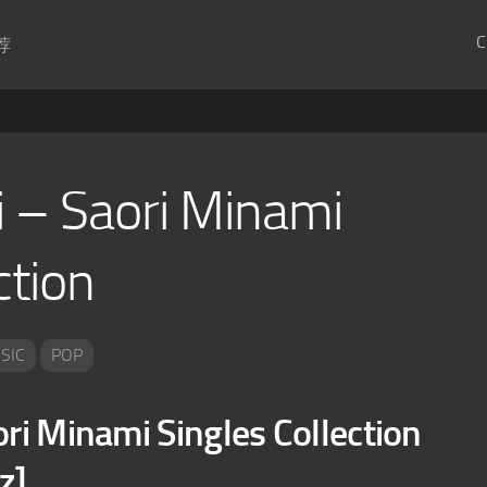
C
荐
 – Saori Minami
ction
SIC
POP
ri Minami Singles Collection
z]