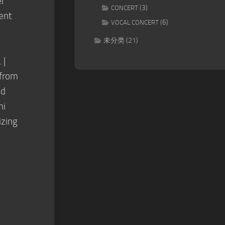
er
(3)
CONCERT
lent
(6)
VOCAL CONCERT
未分类
(21)
 |
 from
nd
mi
izing