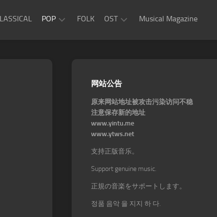
LASSICAL
POP
FOLK
OST
Musical Magazine
JAZZ
Movie
OST
ROCK
Game
R&B
网站公告
OST
原来网站地址被攻击污染访问不稳
注意保存新的地址
www.yintu.me
www.ytws.net
支持正版音乐。
Support genuine music.
正規の音楽をサポートします。
정품 음악 을 지지 하 다.