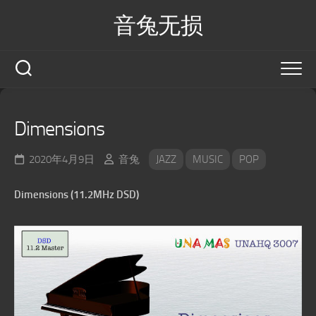
Skip
音兔无损
to
content
Dimensions
2020年4月9日
音兔
JAZZ
MUSIC
POP
Dimensions (11.2MHz DSD)