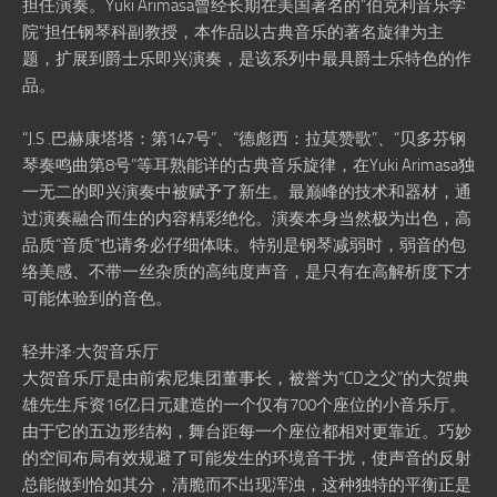
担任演奏。Yuki Arimasa曾经长期在美国著名的“伯克利音乐学
院”担任钢琴科副教授，本作品以古典音乐的著名旋律为主
题，扩展到爵士乐即兴演奏，是该系列中最具爵士乐特色的作
品。
“J.S .巴赫康塔塔：第147号”、“德彪西：拉莫赞歌”、“贝多芬钢
琴奏鸣曲第8号”等耳熟能详的古典音乐旋律，在Yuki Arimasa独
一无二的即兴演奏中被赋予了新生。最巅峰的技术和器材，通
过演奏融合而生的内容精彩绝伦。演奏本身当然极为出色，高
品质“音质”也请务必仔细体味。特别是钢琴减弱时，弱音的包
络美感、不带一丝杂质的高纯度声音，是只有在高解析度下才
可能体验到的音色。
轻井泽·大贺音乐厅
大贺音乐厅是由前索尼集团董事长，被誉为“CD之父”的大贺典
雄先生斥资16亿日元建造的一个仅有700个座位的小音乐厅。
由于它的五边形结构，舞台距每一个座位都相对更靠近。巧妙
的空间布局有效规避了可能发生的环境音干扰，使声音的反射
总能做到恰如其分，清脆而不出现浑浊，这种独特的平衡正是