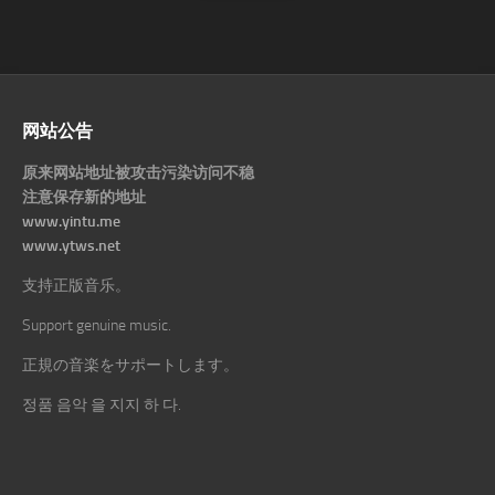
网站公告
原来网站地址被攻击污染访问不稳
注意保存新的地址
www.yintu.me
www.ytws.net
支持正版音乐。
Support genuine music.
正規の音楽をサポートします。
정품 음악 을 지지 하 다.