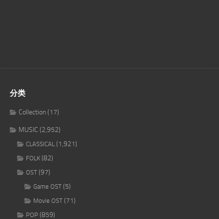
分类
Collection
(17)
MUSIC
(2,952)
(1,921)
CLASSICAL
(82)
FOLK
(97)
OST
(5)
Game OST
(71)
Movie OST
(859)
POP