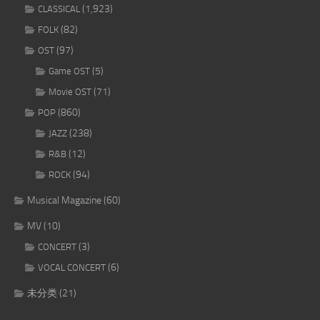
(1,923)
CLASSICAL
(82)
FOLK
(97)
OST
(5)
Game OST
(71)
Movie OST
(860)
POP
(238)
JAZZ
(12)
R&B
(94)
ROCK
Musical Magazine
(60)
MV
(10)
(3)
CONCERT
(6)
VOCAL CONCERT
未分类
(21)