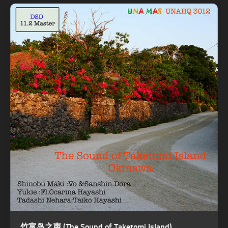
竹富岛之声 (The Sound of Taketomi Island)