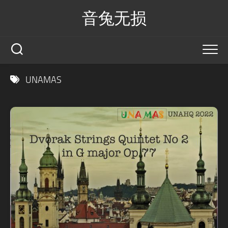
Skip
音兔无损
to
content
UNAMAS