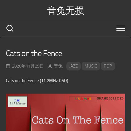
Skip
音兔无损
to
content
Cats on the Fence
2020年11月29日
音兔
JAZZ
MUSIC
POP
Cats on the Fence (11.2MHz DSD)