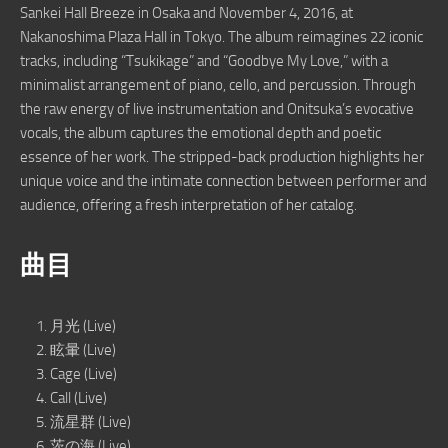
Sankei Hall Breeze in Osaka and November 4, 2016, at
Nakanoshima Plaza Hall in Tokyo. The album reimagines 22 iconic
tracks, including “Tsukikage” and “Goodbye My Love,” with a
minimalist arrangement of piano, cello, and percussion. Through
the raw energy of live instrumentation and Onitsuka’s evocative
vocals, the album captures the emotional depth and poetic
essence of her work. The stripped-back production highlights her
unique voice and the intimate connection between performer and
audience, offering a fresh interpretation of her catalog.
曲目
月光 (Live)
眩暈 (Live)
Cage (Live)
Call (Live)
流星群 (Live)
茨の海 (Live)