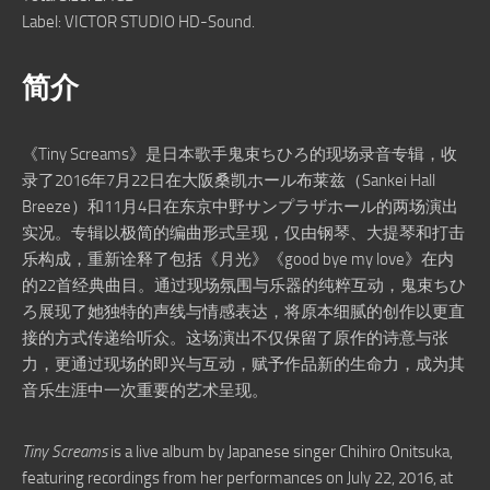
Label: VICTOR STUDIO HD-Sound.
简介
《Tiny Screams》是日本歌手鬼束ちひろ的现场录音专辑，收
录了2016年7月22日在大阪桑凯ホール布莱兹（Sankei Hall
Breeze）和11月4日在东京中野サンプラザホール的两场演出
实况。专辑以极简的编曲形式呈现，仅由钢琴、大提琴和打击
乐构成，重新诠释了包括《月光》《good bye my love》在内
的22首经典曲目。通过现场氛围与乐器的纯粹互动，鬼束ちひ
ろ展现了她独特的声线与情感表达，将原本细腻的创作以更直
接的方式传递给听众。这场演出不仅保留了原作的诗意与张
力，更通过现场的即兴与互动，赋予作品新的生命力，成为其
音乐生涯中一次重要的艺术呈现。
Tiny Screams
is a live album by Japanese singer Chihiro Onitsuka,
featuring recordings from her performances on July 22, 2016, at