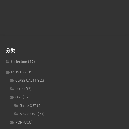
分类
Collection
(17)
MUSIC
(2,955)
(1,923)
CLASSICAL
(82)
FOLK
(97)
OST
(5)
Game OST
(71)
Movie OST
(860)
POP