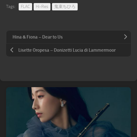
Tags:
FLAC
Hi-Res
鬼束ちひろ
Hina & Fiona – Dear to Us
Lisette Oropesa – Donizetti Lucia di Lammermoor