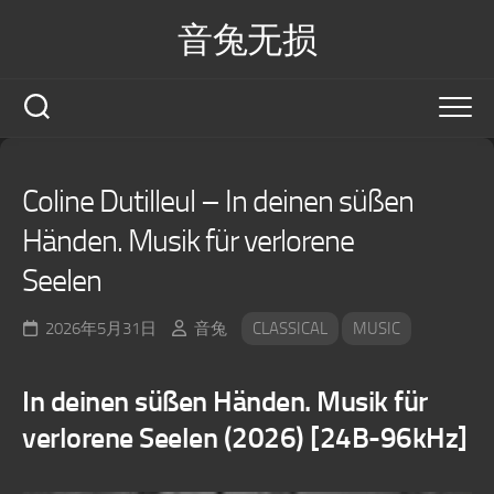
Skip
音兔无损
to
content
Coline Dutilleul – In deinen süßen
Händen. Musik für verlorene
Seelen
2026年5月31日
音兔
CLASSICAL
MUSIC
In deinen süßen Händen. Musik für
verlorene Seelen (2026) [24B-96kHz]