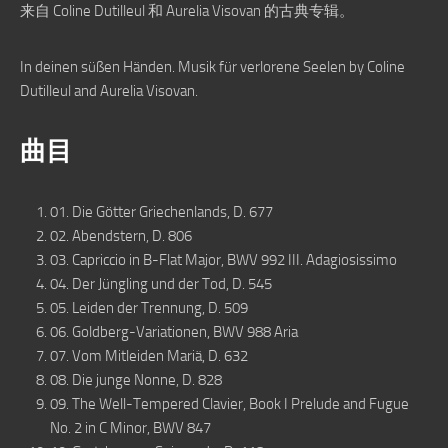
来自 Coline Dutilleul 和 Aurelia Visovan 的古典专辑。
In deinen süßen Händen. Musik für verlorene Seelen by Coline
Dutilleul and Aurelia Visovan.
曲目
01. Die Götter Griechenlands, D. 677
02. Abendstern, D. 806
03. Capriccio in B-Flat Major, BWV 992 III. Adagiosissimo
04. Der Jüngling und der Tod, D. 545
05. Leiden der Trennung, D. 509
06. Goldberg-Variationen, BWV 988 Aria
07. Vom Mitleiden Mariä, D. 632
08. Die junge Nonne, D. 828
09. The Well-Tempered Clavier, Book I Prelude and Fugue
No. 2 in C Minor, BWV 847