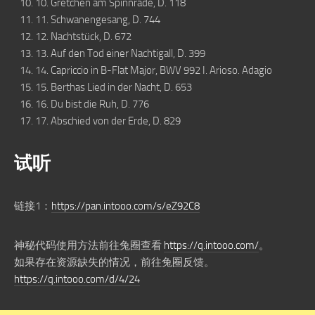
10. Gretchen am Spinnrade, D. 118
11. Schwanengesang, D. 744
12. Nachtstück, D. 672
13. Auf den Tod einer Nachtigall, D. 399
14. Capriccio in B-Flat Major, BWV 992 I. Arioso. Adagio
15. Berthas Lied in der Nacht, D. 653
16. Du bist die Ruh, D. 776
17. Abschied von der Erde, D. 829
试听
链接1：
https://pan.intooo.com/s/eZ92C8
神秘代码使用方法前往兔圈查看
https://q.intooo.com/
。
如果存在资源缺失的情况，前往兔圈反馈。
https://q.intooo.com/d/4/24