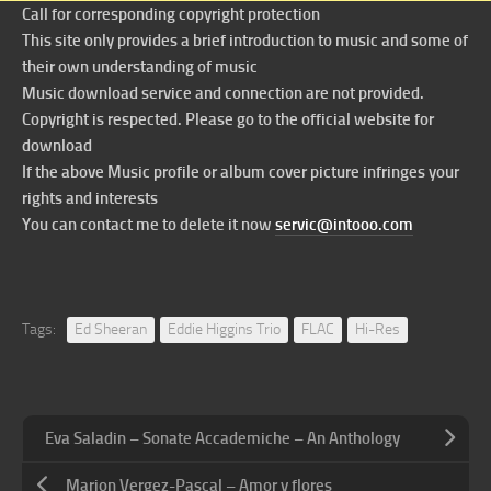
Call for corresponding copyright protection
This site only provides a brief introduction to music and some of
their own understanding of music
Music download service and connection are not provided.
Copyright is respected. Please go to the official website for
download
If the above Music profile or album cover picture infringes your
rights and interests
You can contact me to delete it now
servic@intooo.com
Tags:
Ed Sheeran
Eddie Higgins Trio
FLAC
Hi-Res
Eva Saladin – Sonate Accademiche – An Anthology
Marion Vergez-Pascal – Amor y flores