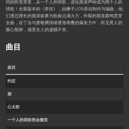
同的听觉享受，从一个人的情歌，进化摇滚声响成为两个人的
情歌！全新版本的《牵挂》，由狮子LION亲自制作与编曲，他
们透过擅长的摇滚叙事为歌曲点满火力，炸裂的摇滚轰鸣贯穿
全曲，在丁当与萧敬腾情绪逐渐堆叠的爆发力中，听见男人的
撕心裂肺，感受女人的遗憾不舍。
曲目
曲目
约定
烦
心太软
一个人的我依然会微笑