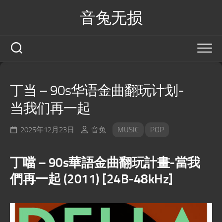
Skip
音兔无损
to
content
丁当 – 90s华语金曲翻玩计划-
当我们再一起
2025年12月23日
音兔
MUSIC
POP
丁噹 – 90s華語金曲翻玩計畫-當我
們再一起 (2011) [24B-48kHz]