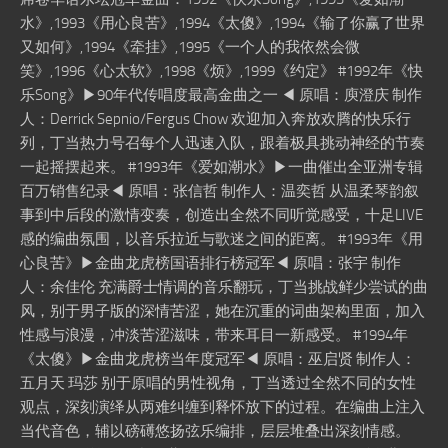
水》,1993《用心良苦》,1994《太傻》,1994《输了你赢了世界
又如何》,1994《牵挂》,1995《一个人的我依然会微
笑》,1996《心太软》,1998《烦》,1999《约定》 #1992年《快
乐Song》▶90年代传唱度最高金曲之一 ◀ 原唱：庾澄庆 制作
人：Derrick Sepnio/Fergus Chow 欢迎加入奔放欢腾的快乐行
列，丁当热力号召每个人迅速入队，跟着极具挑动神经的节奏
一起摇摆起来。 #1993年《爱如潮水》▶一曲催出全亚洲专辑
百万销售纪录◀ 原唱：张信哲 制作人：温奕哲 从温柔琴韵叙
事到中后段的激情变奏，创造出全然不同听觉感受，十足LIVE
感的编曲氛围，以音乐拉近与歌迷之间的距离。 #1993年《用
心良苦》▶金曲龙虎榜国语排行榜冠军◀ 原唱：张宇 制作
人：余佳伦 充满爵士情调的音乐翻玩，丁当挑战鲜少尝试的曲
风，别于男子版的深情苦涩，她在沉重的词曲架构里面，加入
性感与浪漫，冲淡苦涩滋味，带来耳目一新感受。 #1994年
《太傻》▶金曲龙虎榜当年度冠军◀ 原唱：巫启贤 制作人：
五月天 玛莎 别于原唱的男性视角，丁当透过全然不同的女性
观点，深刻演绎从两难纠缠到释怀放下的过程。在编曲上注入
当代音色，辅以磅礡悠扬弦乐编排，层层堆叠出深刻情感。