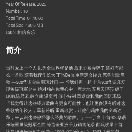
Year Of Release: 2025
Number: 10
Total Time: 01:10:00
Total Size: 480.5 MB
Label: 相信音乐
简介
当时爱上一个人 以为全世界就是他 后来心被弄碎了 还好有那
么一首歌 陪着我疗伤长大 丁当Della 重新定义经典 完备能量启
动 —90s华语金曲翻玩计画 — 当我们再一起 十首90s华语乐坛
现象级冠军金曲 绝对独占你我心中一席之地 五月天玛莎,狮子
LION,陈君豪,韩立康,温奕哲 倾心特制 重返你和我的回忆现场
「我觉得让这些经典歌曲有更多可能性，也让更多没有听过这
些歌的年轻人，重新聆听,重新欣赏，让他们藉由我的全新诠
释，来认识这些曾经那么经典的歌曲。」──丁当 十首90s华语
乐坛重量级冠军金曲 缔造全亚洲千万销售纪录 翻玩收录十首
席卷华语乐坛冠军金曲：1992《快乐Song》,1993《爱如潮