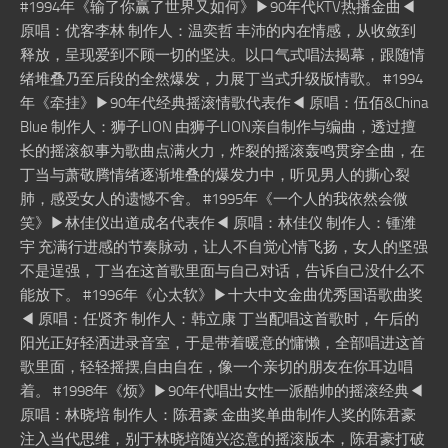
#1994年《输了你赢了世界又如何》▶90年代KTV热播金曲◀
原唱：优客李林 制作人：温奕哲 丰沛的内在情感，从收敛到
释放，呈现爱到不顾一切的坚决。以口气式唱法揭幕，跟随情
绪堆叠乃至后段的全然爆发，力展丁当式升级版情歌。 #1994
年《牵挂》▶90年代经典摇滚情歌代表作◀ 原唱：伍佰&China
Blue 制作人：狮子LION 由狮子LION亲自制作与编曲，透过擅
长的摇滚叙事为歌曲点满火力，炸裂的摇滚轰鸣贯穿全曲，在
丁当与萧敬腾情绪逐渐堆叠的爆发力中，听见男人的撕心裂
肺，感受女人的遗憾不舍。 #1995年《一个人的我依然会微
笑》▶林佳仪出道成名代表作◀ 原唱：林佳仪 制作人：锺潍
宇 充满行进感的节奏脉动，让人不自觉心情飞扬，女人的坚强
不是逞强，丁当在这首歌里面与自己对话，告诉自己没什么不
能放下。 #1996年《心太软》▶十大中文金曲优秀国语歌曲奖
◀ 原唱：任贤齐 制作人：韩立康 丁当配唱这首歌时，午后的
阳光正好轻洒进录音室，于是带着暖意的慵懒，全部唱进这首
歌里面，轻轻摇摆,自由自在，像一个亲切的朋友在你耳边唱
着。 #1998年《烦》▶90年代唱出女性一派酷帅的摇滚经典◀
原唱：林晓培 制作人：陈君豪 金曲奖单曲制作人奖的陈君豪
注入当代思维，别于林晓培随兴恣意的摇滚版本，陈君豪打破