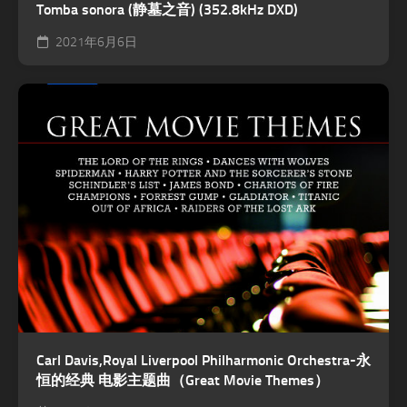
Tomba sonora (静墓之音) (352.8kHz DXD)
2021年6月6日
Carl Davis,Royal Liverpool Philharmonic Orchestra-永
恒的经典 电影主题曲（Great Movie Themes）