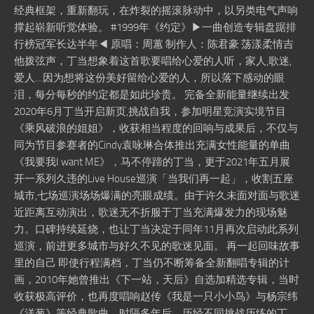
经典框架，重新翻玩，在炸裂的摇滚脉动中，以另类电气声响
撑起崭新听觉体验。 #1999年《约定》▶一曲创造专辑盘踞排
行榜冠军长达半年◀ 原唱：周蕙 制作人：陈君豪 荡漾柔情吉
他拨弦声，丁当想象着这首歌要唱给心爱的人听，家人,歌迷,
爱人…因为想将这份美好留给心爱的人，所以落下感动的眼
泪，每分每秒的约定都是如此珍贵。 完备全新能量继续出发
2020年6月丁当开启新页,挑战自我，参加明星竞演实境节目
《乘风破浪的姐姐》，收获相当程度的回响与成果后，不仅与
同为节目参赛者的Cindy袁咏琳合体推出充满女性能量的单曲
《我要我I want ME》，马不停蹄的丁当，更于2021年五月展
开一系列久违的Live House巡演「当我们再一起」，收割五座
城市,七场巡演场场爆满的亮眼成绩。由于许久未面对面与歌迷
近距离互动演出，歌迷无不折服于丁当充满爆发力的现场魅
力。口碑持续延烧，也让丁当决定于同年11月再次启动此系列
巡演，前进更多城市与好久不见的歌迷见面。 再一起回味故事
里的自己 即使行程满档，丁当仍不断筹备全新翻唱专辑的计
画，2010年她曾推出《下一站，天后》自选加精选专辑，当时
收获极高评价，也再度唱响赵传《我是一只小小鸟》与杨宗纬
《洋葱》等经典歌曲。时隔多年后，历经不同挑战历练的丁