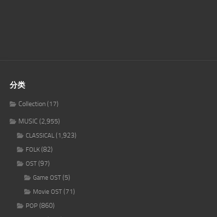
分类
Collection
(17)
MUSIC
(2,955)
(1,923)
CLASSICAL
(82)
FOLK
(97)
OST
(5)
Game OST
(71)
Movie OST
(860)
POP