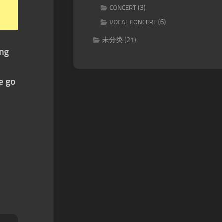
(3)
CONCERT
(6)
VOCAL CONCERT
未分类
(21)
ing
e go