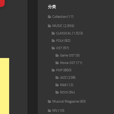
分类
Collection
(17)
MUSIC
(2,955)
(1,923)
CLASSICAL
(82)
FOLK
(97)
OST
(5)
Game OST
(71)
Movie OST
(860)
POP
(238)
JAZZ
(12)
R&B
(94)
ROCK
Musical Magazine
(60)
MV
(10)