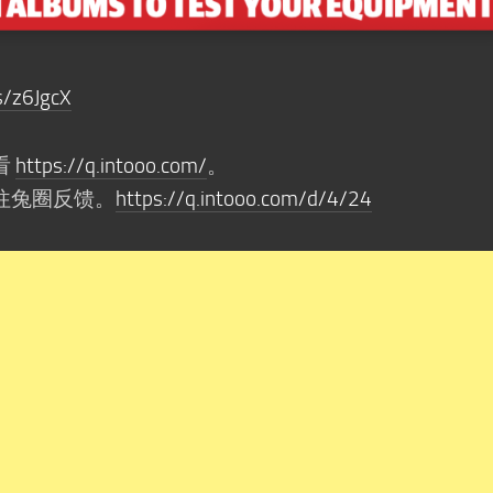
s/z6JgcX
看
https://q.intooo.com/
。
往兔圈反馈。
https://q.intooo.com/d/4/24