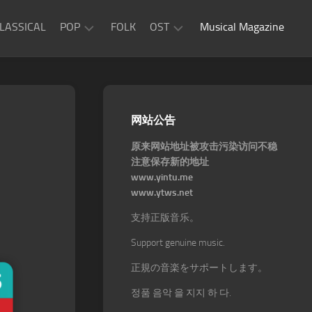
LASSICAL
POP
FOLK
OST
Musical Magazine
JAZZ
Movie
OST
ROCK
Game
R&B
网站公告
OST
原来网站地址被攻击污染访问不稳
注意保存新的地址
www.yintu.me
www.ytws.net
支持正版音乐。
Support genuine music.
正規の音楽をサポートします。
정품 음악 을 지지 하 다.