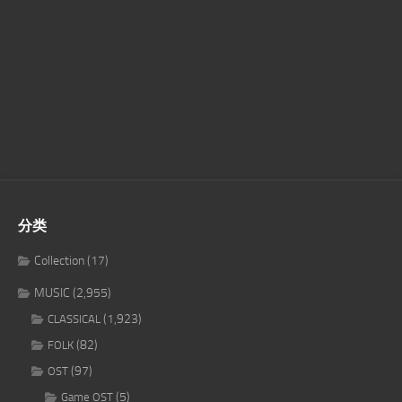
分类
Collection
(17)
MUSIC
(2,955)
(1,923)
CLASSICAL
(82)
FOLK
(97)
OST
(5)
Game OST