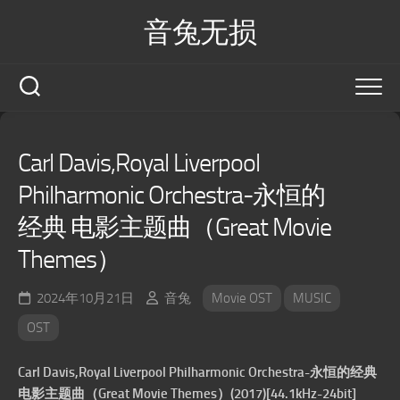
Skip
音兔无损
to
content
Carl Davis,Royal Liverpool
Philharmonic Orchestra-永恒的
经典 电影主题曲（Great Movie
Themes）
2024年10月21日
音兔
Movie OST
MUSIC
OST
Carl Davis,Royal Liverpool Philharmonic Orchestra-永恒的经典
电影主题曲（Great Movie Themes）(2017)[44.1kHz-24bit]