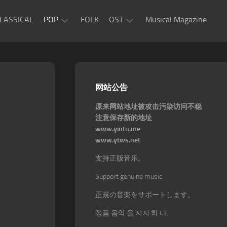
LASSICAL
POP
FOLK
OST
Musical Magazine
JAZZ
Movie
OST
ROCK
Game
R&B
网站公告
OST
原来网站地址被攻击污染访问不稳
注意保存新的地址
www.yintu.me
www.ytws.net
支持正版音乐。
Support genuine music.
正規の音楽をサポートします。
정품 음악 을 지지 하 다.