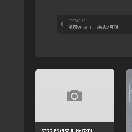
PREVIOUS
英国What Hi-Fi杂志2月刊
STORIES (352.8kHz DXD)