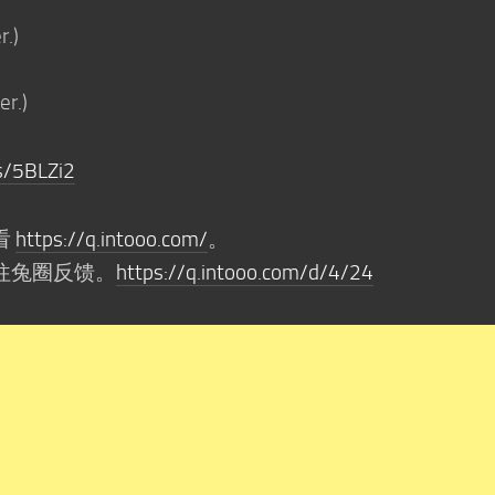
.)
r.)
s/5BLZi2
看
https://q.intooo.com/
。
往兔圈反馈。
https://q.intooo.com/d/4/24