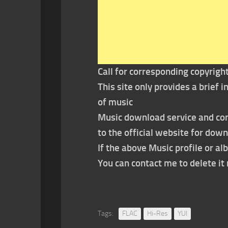
Call for corresponding copyrigh
This site only provides a brief
of music
Music download service and con
to the official website for dow
If the above Music profile or al
You can contact me to delete i
Tags:
FLAC
Hi-Res
YUI