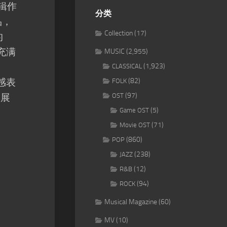
专辑作
分类
品，
Collection
(17)
的
充满
MUSIC
(2,955)
(1,923)
CLASSICAL
感表
(82)
FOLK
(97)
种展
OST
(5)
Game OST
(71)
Movie OST
(860)
POP
(238)
JAZZ
(12)
R&B
(94)
ROCK
Musical Magazine
(60)
MV
(10)