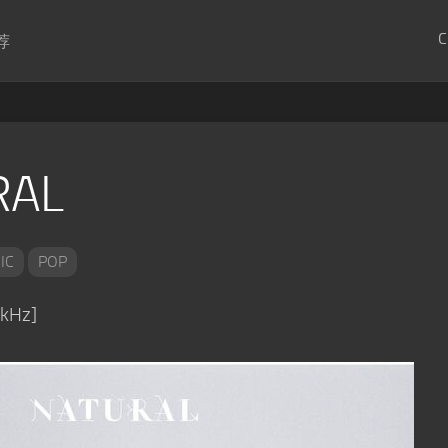
C
荐
RAL
IC
POP
8kHz]