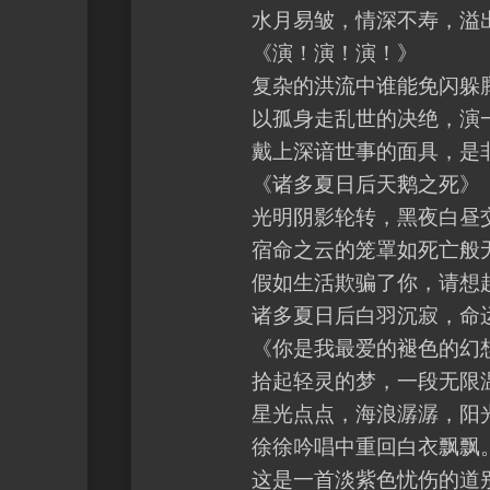
水月易皱，情深不寿，溢出
《演！演！演！》
复杂的洪流中谁能免闪躲腾
以孤身走乱世的决绝，演一
戴上深谙世事的面具，是非
《诸多夏日后天鹅之死》
光明阴影轮转，黑夜白昼
宿命之云的笼罩如死亡般
假如生活欺骗了你，请想起
诸多夏日后白羽沉寂，命运
《你是我最爱的褪色的幻
拾起轻灵的梦，一段无限
星光点点，海浪潺潺，阳光
徐徐吟唱中重回白衣飘飘
这是一首淡紫色忧伤的道别