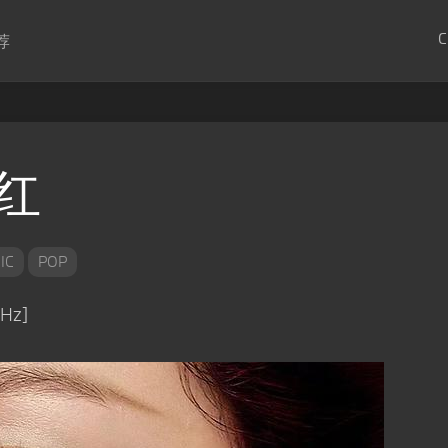
C
荐
猩红
IC
POP
Hz]