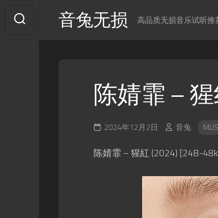
Skip
音兔无损
to
高品质无损音乐试听推
content
陈婧霏 – 
2024年12月2日
音兔
MUS
陈婧霏 – 猩紅 (2024) [24B-48k