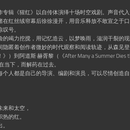
专辑《猩红》以自传体演绎十场时空戏剧。声音代入
绪在红丝绒帘幕后徐徐漫开，用音乐释放不敢宣之于口
惊叹号。
的竭力挖搅，用记忆造云，以梦唤雨，滋润干裂的现
间隐匿着创作者微妙的时代观察和阅读轨迹，从森见登
斯·赫胥黎（《After Many a Summer Dies t
药在当下，而解药在过去。
个人都是自己的导演、编剧和演员，可以尽情创造自
来和太空，
炽热的红。
出。