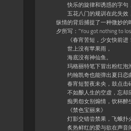
快乐的旋律和诱惑的字句，
五花八门的规训在此失效，
纵情的背后捕捉了一种微妙的时代
夕所写：“You got nothing to lo
《春宵苦短，少女快前进
世上没有苹果雨，
海底没有神仙鱼。
玛格丽特笔下冒出粉红泡
约翰凯奇也能弹出夏日恋
春宵短暂夜未央，鼓点击
不如酿人生的空虚，忘却
痴男怨女别煽情，饮杯醉生
《禁色宝丽来》
灯影交错尝禁果，飞蛾扑
炙热鲜红的爱与欲在声音间