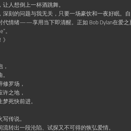
让人想倒上一杯酒跳舞。
深刻的问题与我无关，只要一场豪饮和一夜好眠。自
情绪——享用当下即清醒。正如 Bob Dylan在爱之
se”。
！》
泡，
曲。
碎修罗场，
应许之地，
梦死快前进。
火写传说。
流转出一段沦陷、试探又不可得的恢弘爱情。