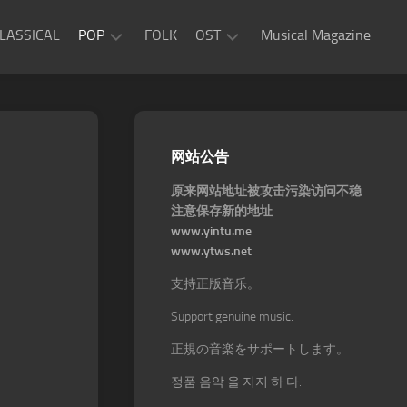
LASSICAL
POP
FOLK
OST
Musical Magazine
JAZZ
Movie
OST
ROCK
Game
R&B
网站公告
OST
原来网站地址被攻击污染访问不稳
注意保存新的地址
www.yintu.me
www.ytws.net
支持正版音乐。
Support genuine music.
正規の音楽をサポートします。
정품 음악 을 지지 하 다.