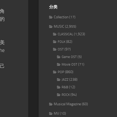
分类
角
Collection
(17)
的
MUSIC
(2,955)
(1,923)
CLASSICAL
美
(82)
FOLK
(97)
he
OST
(5)
Game OST
(71)
Movie OST
己
(860)
POP
(238)
JAZZ
(12)
R&B
(94)
ROCK
Musical Magazine
(60)
MV
(10)