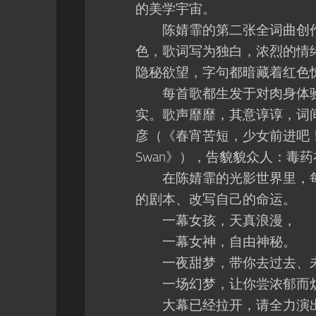
的美学宇宙。
陈婧霏的第二张全词曲创作
色，歌词写为独白，浓烈的情
隐秘欲望，字句都暗藏着红色
每首歌都生发于对肉身体验
实。歌声靡靡，其意谆谆，词
彦（《春宵苦短，少女前进吧！》）到阿道
Swan》），告貌貌众人：毒
在陈婧霏的光影世界里，每
的剧本、改写自己的命运。
一幕女孩，天真浪漫，
一幕女神，自由神秘。
一夜甜梦，带你去过去、未
一场幻梦，让你尝浓郁而
大幕已经拉开，请全力演