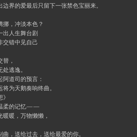
边界的爱最后只留下一张禁色宝丽来。
挪，冲淡本色？
出人生舞台剧
交错中见自己
交替，
无处逃逸。
阿道司的预言：
将为天鹅奏响终曲。
想》
温柔的记忆——
暖暖，万物懒懒，
。
曲，送给过去，送给最爱的你。