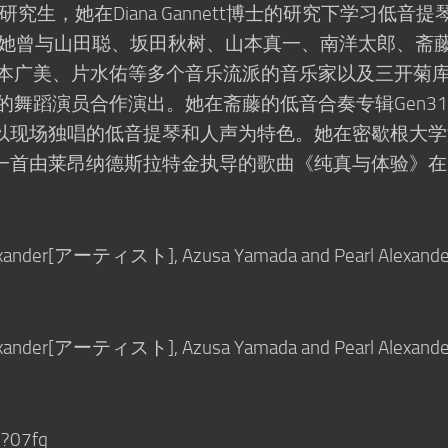
根大学的研究生，她在Diana Gannett博士的研究下学习低音提
，她曾与山田聪、坂田秋树、山本真一、南洋太郎、斋
坂本广美、片水佑等多个音乐流派的音乐家以及三开菊
的舞蹈演员合作演出。她在斋藤的低音合奏专辑Gen31
以现场独唱的低音提琴和人声为特色。她在密歇根大学
一首由莱昂纳德斯拉特金执导的歌曲《纯真与体验》在
exander[アーティスト], Azusa Yamada and Pearl Alexand
exander[アーティスト], Azusa Yamada and Pearl Alexand
?07fq