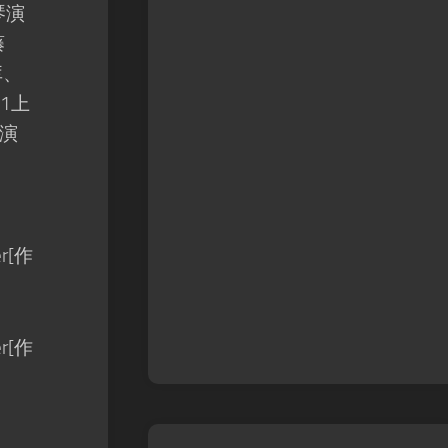
琴演
藤
库、
1上
演
er[作
er[作