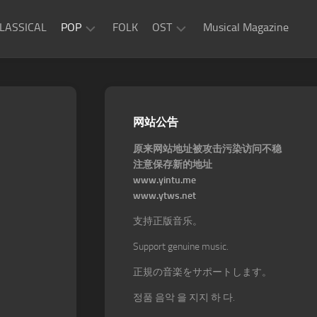
LASSICAL
POP
FOLK
OST
Musical Magazine
JAZZ
Movie
OST
ROCK
Game
R&B
网站公告
OST
原来网站地址被攻击污染访问不稳
注意保存新的地址
www.yintu.me
www.ytws.net
支持正版音乐。
Support genuine music.
正規の音楽をサポートします。
정품 음악 을 지지 하 다.