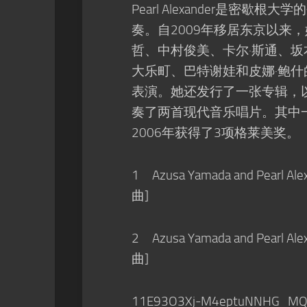
Pearl Alexander是密歇
奏。自2009年移居东京以来
哲、中村俊美、卡尔·斯通、
大乐町、巴特谢娃和皮娜·鲍什
表演。她还发行了一张专辑，
奏了两首现代音乐唱片。其中
2006年获得了3项格莱美奖。
1 Azusa Yamada and Pearl Al
曲]
2 Azusa Yamada and Pearl Al
曲]
11E93O3Xj-M4eptuNNHG_MQ