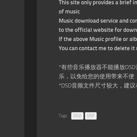
This site only provides a brief
of music
Music download service and con
to the official website for dow
If the above Music profile or al
You can contact me to delete i
*有些音乐播放器不能播放DS
乐，以免给您的使用带来不便
*DSD音频文件尺寸较大，建议
Tags:
DSD
DSF