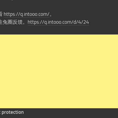
看
https://q.intooo.com/
。
往兔圈反馈。
https://q.intooo.com/d/4/24
t protection