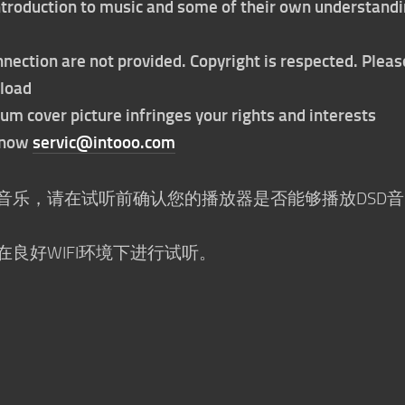
 introduction to music and some of their own understand
nection are not provided. Copyright is respected. Pleas
nload
bum cover picture infringes your rights and interests
t now
servic@intooo.com
D音乐，请在试听前确认您的播放器是否能够播放DSD音
在良好WIFI环境下进行试听。