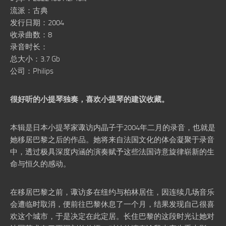
流派：古典
发行日期：2004
收录曲数：8
录音时长：
总大小：3.7 Gb
公司：Philips
很好听的小提琴独奏，喜欢小提琴的建议收藏。
本辑是日本小提琴家诹访内晶子于2004年二月的录音，也就是
她移居巴黎之后的作品。她将来自法国文化的体会凝聚于录音
中，透过极具深度内涵的演奏赋予这些法国诗意旋律崭新的生
命与恒久的感动。
在移居巴黎之前，诹访多在纽约与柏林居住，因连续几场音乐
会遭临时取消，便前往巴黎休息了一个月，结果发现自己很喜
欢这个城市，于是决定在此定居。长住巴黎的这段时光让她对