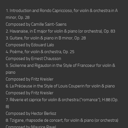
1. Introduction and Rondo Capriccioso, for violin & orchestra in A
minor, Op. 28
Composed by Camille Saint-Saens
2. Havanaise, in E major for violin & piano (or orchestra), Op. 83
3. Guitare, for violin & piano in B minor, Op. 28
Composed by Edouard Lalo
4. Poème, for violin & orchestra, Op. 25
Composed by Ernest Chausson
5. Sicilienne and Rigaudon in the Style of Francoeur for violin &
piano
Composed by Fritz Kreisler
6. La Précieuse in the Style of Louis Couperin for violin & piano
Composed by Fritz Kreisler
7. Rêverie et caprice for violin & orchestra (“romance”), H.88 (Op.
8)
Composed by Hector Berlioz
8. Tzigane, rhapsodie de concert, for violin & piano (or orchestra)
Composed by Maurice Ravel