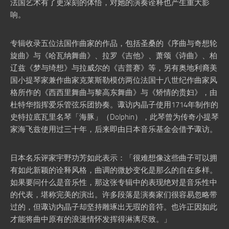
法国艺术有了更深刻的体悟，对她的演奏诠释也产生重大影
响。
专辑收录五位法国作曲家的作品，包括圣桑的《序曲与奇想轮
旋曲》与《哈瓦纳舞曲》、拉罗《吉他》、萧颂《诗曲》、柏
辽兹《梦与绮想》与拉威尔的《吉普赛》等，另有奥地利裔美
国小提琴家兼作曲家克莱斯勒模仿两位法国十八世纪作曲家风
格所作的《西西里舞曲与黎高东舞曲》与《矫情的贵妇》，由
杜特华指挥爱乐管弦乐团协奏。诹访内晶子使用1714年制作的
史特拉底瓦里名琴「海豚」（Dolphin），此琴曾为传奇小提琴
家海飞兹使用过三十年，后来即由日本音乐基金会借予诹访。
日本名乐评家宇野功芳如此表示：「很难想像这些曲子可以拥
有如此新颖的诠释风格，曲调的微妙变化是那么的自在多样。
如果要问什么是音乐性，那这张专辑中的表现绝对是音乐性中
的代表，堪称完美的演出。许多段落是演奏家们很容易忽略带
过的，但诹访内晶子却坚持雕琢出无瑕的音符。也许正因如此
才能将曲中原有的浪漫情怀发挥得淋漓尽致。」