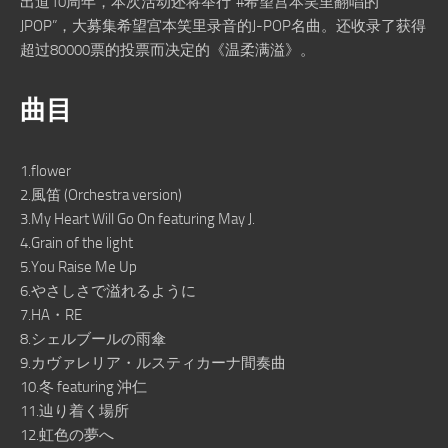
出道10周年，本次活动还将举行“#希望宫本笑里翻唱的
JPOP”，大募集希望宫本笑里录音的J-POP名曲。还收录了获得
超过80000票的投票而决定的《温柔满溢》。
曲目
1.flower
2.風笛 (Orchestra version)
3.My Heart Will Go On featuring May J.
4.Grain of the light
5.You Raise Me Up
6.やさしさで溢れるように
7.HA・RE
8.シェルブールの雨傘
9.カヴァレリア・ルスティカーナ間奏曲
10.冬 featuring 沖仁
11.辿り着く場所
12.虹色の夢へ