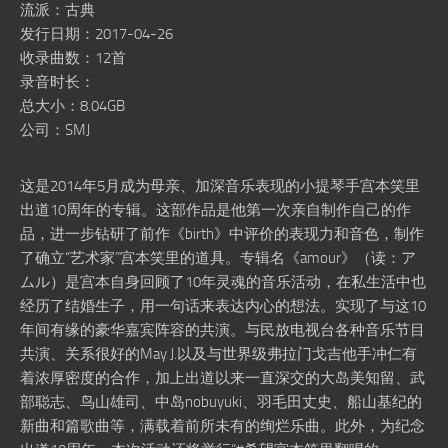
流派：古典
发行日期：2017-04-26
收录曲数：12首
录音时长：
总大小：8.04GB
公司：SMJ
这是2014年5月成为母亲、加深音乐表现的小提琴手宫本笑里
出道10周年的专辑。这部作品是他第一次亲自制作自己的作
品，进一步钻研了前作《birth》中评价的表现力和音色，制作
了确立“艺术家”宫本笑里的道具。专辑名《amour》（读：ア
ムル）是宫本自身回顾了10年灵魂的音乐活动，在私生活中也
经历了结婚生子，用一句话来表达内心的想法。实现了与这10
年间有缘的豪华嘉宾阵容的共演。与民放电视台各种音乐节目
共演、关系很好的May J.以及与世界级弗拉门戈吉他手冲仁有
着浓厚密度的合作，加上出道以来一直深交的大岛美知留、武
部聪志、鸟山雄司、中岛nobuyuki、羽毛田丈史、船山基纪的
新曲和篇歌曲等，满载着前所未有的绚烂乐曲。此外，为纪念