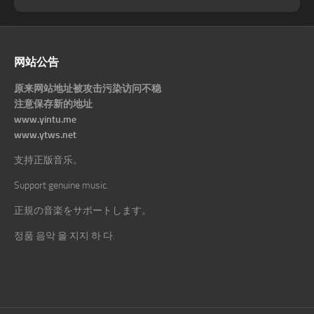
网站公告
原来网站地址被攻击污染访问不稳
注意保存新的地址
www.yintu.me
www.ytws.net
支持正版音乐。
Support genuine music.
正規の音楽をサポートします。
정품 음악 을 지지 하 다.