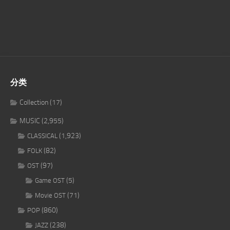
分类
Collection
(17)
MUSIC
(2,955)
(1,923)
CLASSICAL
(82)
FOLK
(97)
OST
(5)
Game OST
(71)
Movie OST
(860)
POP
(238)
JAZZ