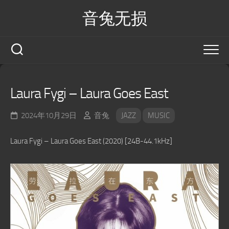
Skip
音兔无损
to
content
Laura Fygi – Laura Goes East
2024年10月29日
音兔
JAZZ
MUSIC
Laura Fygi – Laura Goes East (2020) [24B-44.1kHz]