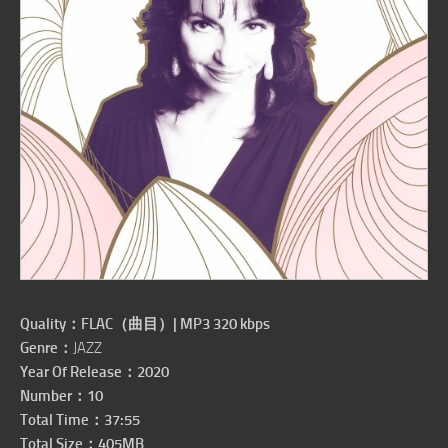
Quality：
FLAC（曲目）| MP3 320 kbps
Genre：
JAZZ
Year Of Release：2020
Number：10
Total Time：37:55
Total Size：405MB