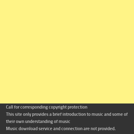
Call for corresponding copyright protection
This site only provides a brief introduction to music and some of
their own understanding of music
Music download service and connection are not provided.