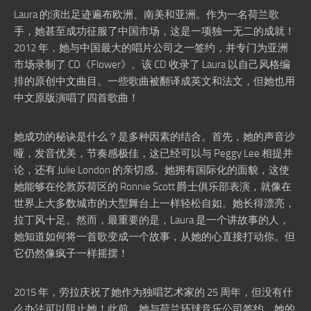
Laura 的演出足迹遍布欧洲、南​​美和亚洲。作为一名荷兰歌
手，她甚至成功征服了中国市场，这是一项独一无二的成就！
2012 年，她与中国最大的唱片公司之一签约，并专门为亚洲
市场录制了 CD《Flower》。该 CD 收录了 Laura 以自己风格编
排的原创中文曲目。一些歌曲被翻译成英文和法文，但她也用
中文原版演唱了四首歌曲！
她成功的秘诀是什么？是多种因素的结合。首先，她的声音沙
哑，发音优美，节奏感极佳，这已经可以与 Peggy Lee 相提并
论，还有 Julie London 的亲切感。她拥有国际化的面貌，这使
她能够在伦敦苏荷区的 Ronnie Scott 爵士俱乐部表演，就像在
世界上大多数城市的大型舞台上一样轻松自如。她长得漂亮，
拉丁风十足。然而，最重要的是，Laura 是一个讲故事的人，
她知道如何将一首歌变成一个故事，从她的心直接打动你。但
它仍然像疯子一样摇摆！
2015 年，劳拉庆祝了她作为独唱艺术家的 25 周年，但没有什
么办法可以阻止她！此前，她与荷兰环球音乐公司签约，她的