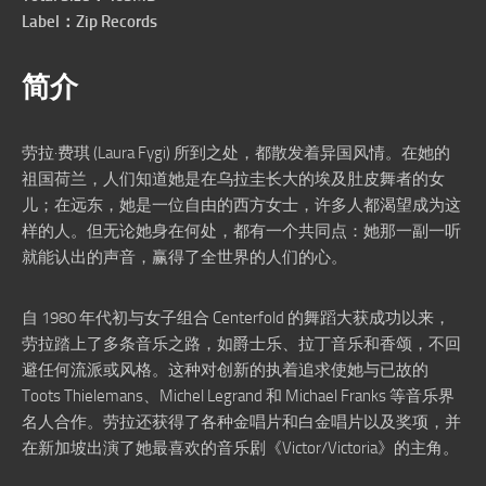
Label：Zip Records
简介
劳拉·费琪 (Laura Fygi) 所到之处，都散发着异国风情。在她的
祖国荷兰，人们知道她是在乌拉圭长大的埃及肚皮舞者的女
儿；在远东，她是一位自由的西方女士，许多人都渴望成为这
样的人。但无论她身在何处，都有一个共同点：她那一副一听
就能认出的声音，赢得了全世界的人们的心。
自 1980 年代初与女子组合 Centerfold 的舞蹈大获成功以来，
劳拉踏上了多条音乐之路，如爵士乐、拉丁音乐和香颂，不回
避任何流派或风格。这种对创新的执着追求使她与已故的
Toots Thielemans、Michel Legrand 和 Michael Franks 等音乐界
名人合作。劳拉还获得了各种金唱片和白金唱片以及奖项，并
在新加坡出演了她最喜欢的音乐剧《Victor/Victoria》的主角。