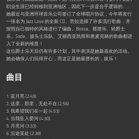
职业生涯已经转移到亚洲地区，因此下一步是合乎逻辑的……
她最近与亚洲环球音乐公司签订了全球唱片协议，今年将发行
一张名为 Jazz Love 的全新 CD。劳拉选择了许多流行歌曲，并
按照自己独特的风格进行了编曲。Bossa、摇摆乐、轻爵士
乐、Sade、披头士乐队、艾丽西亚凯斯和唐麦克林的歌曲都进
入了全新的维度！
这位爵士乐天后仍有许多计划，其中表演是她最喜欢的活动。
她会确保人们玩得开心，而这正是她最擅长的，娱乐！
曲目
1. 蓝月亮 (2:49)
2. 这里，那里，无处不在 (2:56)
3. 我希望我们在一起 (4:53)
4. 当我坠入爱河 (4:30)
5. 月亮河 (3:33)
6. 沿途某处 (2:38)