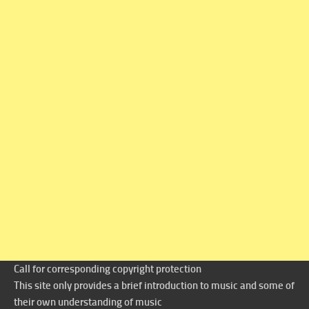
Call for corresponding copyright protection
This site only provides a brief introduction to music and some of
their own understanding of music