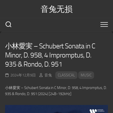
Skip
音兔无损
to
content
小林愛実 – Schubert Sonata in C
Minor, D. 958, 4 Impromptus, D.
935 & Rondo, D. 951
2024年12月9日
音兔
CLASSICAL
MUSIC
小林愛実 – Schubert Sonata in C Minor, D. 958, 4 Impromptus, D.
935 & Rondo, D. 951 (2024) [24B-192kHz]