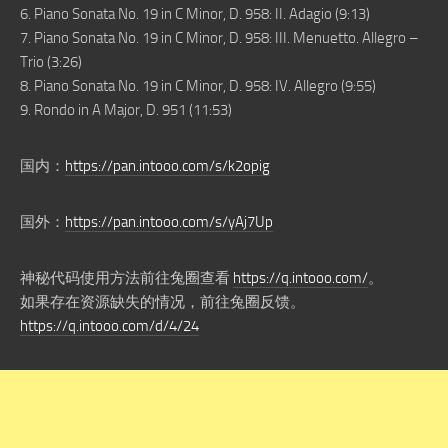
6. Piano Sonata No. 19 in C Minor, D. 958: II. Adagio (9:13)
7. Piano Sonata No. 19 in C Minor, D. 958: III. Menuetto. Allegro –
Trio (3:26)
8. Piano Sonata No. 19 in C Minor, D. 958: IV. Allegro (9:55)
9. Rondo in A Major, D. 951 (11:53)
国内：
https://pan.intooo.com/s/k2opig
国外：
https://pan.intooo.com/s/yAj7Up
神秘代码使用方法前往兔圈查看
https://q.intooo.com/
。
如果存在资源缺失的情况，前往兔圈反馈。
https://q.intooo.com/d/4/24