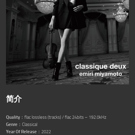
简介
Quality
：flac lossless (tracks) / flac 24bits – 192.0kHz
Genre
：Classical
Year Of Release
：2022