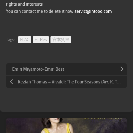
rights and interests
You can contact me to delete it now
servic@intooo.com
Tags:
FLAC
Hi-Res
宫本笑里
Emiri Miyamoto-Emiri Best
Keziah Thomas – Vivaldi: The Four Seasons (Arr. K. Thomas for Harp)