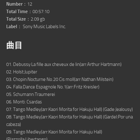
Number
：12
Total Time
：00:57:10
Total Size
：2.09 gb
Label
： Sony Music Labels Inc.
曲目
01. Debussy:La fille aux cheveux de lin(arr:Arthur Hartmann)
02. Holst:Jupiter
03. Chopin:Nocturne No.20 Cis moll(arr:Nathan Milstein)
04. Falla:Dance Espagnole No.1(arr:Fritz Kreisler)
05. Schumann:Traumerei
06. Monti: Csardas
07. Tango Medley(arr:Kaori Morita for Hakuju Hall) (Gade:Jealousy)
08. Tango Medley(arr:Kaori Morita for Hakuju Hall) (Gardel:Por una
cabeza)
09. Tango Medley(arr:Kaori Morita for Hakuju Hall)
(Piazzolla:Libertango)