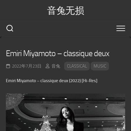
Skip
音兔无损
to
content
Emiri Miyamoto – classique deux
2022年7月23日
音兔
CLASSICAL
MUSIC
Emiri Miyamoto – classique deux (2022) [Hi-Res]