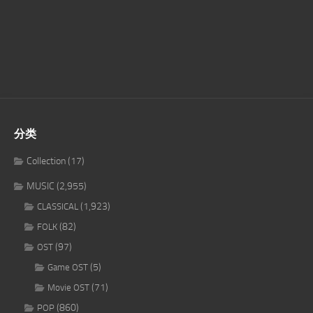
分类
Collection
(17)
MUSIC
(2,955)
(1,923)
CLASSICAL
(82)
FOLK
(97)
OST
(5)
Game OST
(71)
Movie OST
(860)
POP