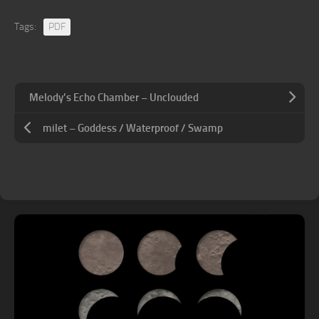
Tags:
PDF
Melody’s Echo Chamber – Unclouded
milet – Goddess / Waterproof / Swamp