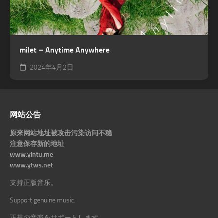
milet – Anytime Anywhere
2024年4月2日
网站公告
原来网站地址被攻击污染访问不稳
注意保存新的地址
www.yintu.me
www.ytws.net
支持正版音乐。
Support genuine music.
正規の音楽をサポートします。