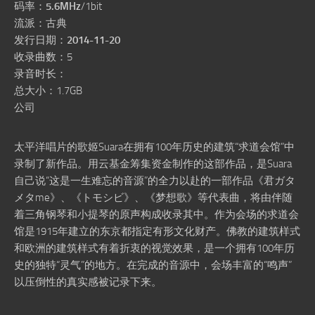
码率：
5.6MHz
/1bit
流派：古典
发行日期：
2014-11-20
收录曲数：5
录音时长：
总大小：1.7GB
公司
太平洋唱片的歌姬Suara在拥有100年历史的建筑“求道会馆”中
录制了新作品。用云基金筹集资金制作的这部作品，是Suara
自己说“这是一生难忘的音源”的全力以赴的一部作品《君ガタ
メタme》、《トモシビ》、《梦想歌》等代表曲，将由伴随
着三角钢琴和小提琴的原声构成收录其中。作为会场的求道会
馆是1915年建立的东京都指定有形文化财产。佛教的建筑样式
和欧洲的建筑样式有着折衷的视觉效果，是一个拥有100年历
史的独特“灵气”的地方。在完成的音源中，会场丰富的“鸣声”
以压倒性的真实感被记录下来。