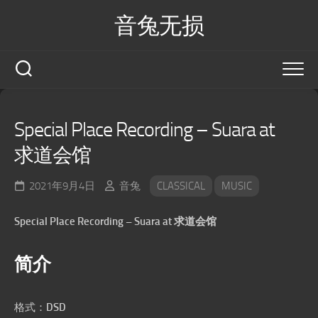
Skip
音兔无损
to
content
Special Place Recording – Suara at
求道会馆
2021年9月4日
音兔
CLASSICAL
MUSIC
Special Place Recording – Suara at 求道会馆
简介
格式：
DSD