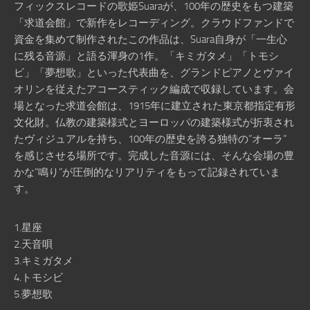
フィックスレコードの歌姫Suaraが、100年の歴史をもつ建築
「求道会館」で新作をレコーディング。クラウドファンドで
資金を集めて制作されたこの作品は、Suara自身が「一生心
に残る音源」と語る渾身の1作。「キミガタメ」「トモシ
ビ」「夢想歌」といった代表曲を、グランドピアノとヴァイ
オリンを従えたアコースティック編成で収録しています。会
場となった求道会館は、1915年に建立された東京都指定有形
文化財。仏教の建築様式とヨーロッパの建築様式が折衷され
たヴィジュアルを持ち、100年の歴史を誇る独特の”オーラ”
を感じさせる場所です。完成した音源には、そんな会場の豊
かな”鳴り”が圧倒的なリアリティをもって記録されていま
す。
1.星座
2.天音唄
3.キミガタメ
4.トモシビ
5.夢想歌