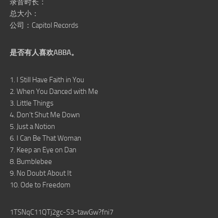
录音时长：
总大小：
公司：Capitol Records
是否有人喜欢ABBA。
1. I Still Have Faith in You
2. When You Danced with Me
3. Little Things
4. Don’t Shut Me Down
5. Just a Notion
6. I Can Be That Woman
7. Keep an Eye on Dan
8. Bumblebee
9. No Doubt About It
10. Ode to Freedom
1TSNqC11QTj2gc-S3-tawGw?fni7