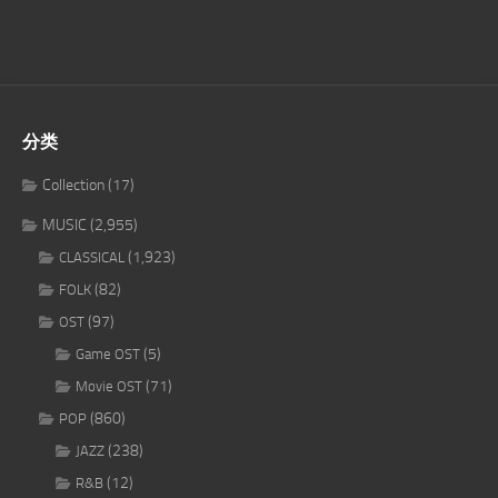
分类
Collection
(17)
MUSIC
(2,955)
(1,923)
CLASSICAL
(82)
FOLK
(97)
OST
(5)
Game OST
(71)
Movie OST
(860)
POP
(238)
JAZZ
(12)
R&B