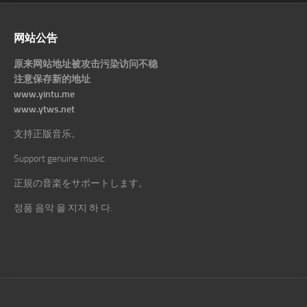
网站公告
原来网站地址被攻击污染访问不稳
注意保存新的地址
www.yintu.me
www.ytws.net
支持正版音乐。
Support genuine music.
正規の音楽をサポートします。
정품 음악 을 지지 하 다.