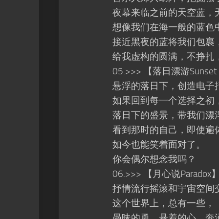
夜幕来临之前的天空蓝，无
想像我们在海一般的蓝色
接近黑夜的蓝将我们包裹，
给我虚构的圆满，不挣扎
05.>>> 【落日漂游Sunset D
悬浮的落日下，创造电子抒
如果回到每一个选择之初，
落日下的盛景，带我们漂浮
看到那时的自己，即使遍
如今也能笑着面对了。
你会偶尔想念我吗？
06.>>> 【月心说Paradox
抒情流行摇滚和宇宙空间交
这个世界上，总有一些，
愚昧的勇，悬着的心，奔涌