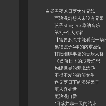
白昼黑夜以日落为分界线
而浪漫幻想从未设有界限
弦子Stringer x 华纳音乐
第7张个人专辑
【需要多久才能看完一场日落Sun
集结弦子4年的内求感悟
打磨细腻丰盈的音乐人格
10首落日下的浪漫幻想
构建世界的梦境漂游
不得不爱的微笑女生
遇见落日下的浪漫因子
更从容处世
更浪漫自爱
“日落并非一天的结束