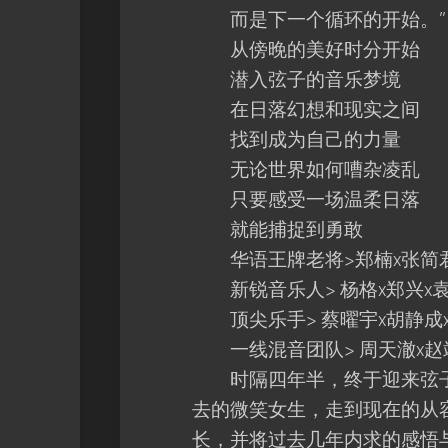
而是下一个循环的开始。”
从傍晚的美好时分开始
潜入弦子的音乐梦境
在日落幻想和现实之间
找到成为自己的力量
无论世界如何嘈杂凌乱
只要感受一场温柔日落
就能捕捉到勇敢
华语王牌老将>郑楠x张简君伟
新锐音乐人> 杨格x郑兴x袁景
顶尖乐手> 蔡曜宇x胡静成x牛
一线混音团队> 周天澈x赵靖x
时隔四年半，终于迎来弦子
去的微笑女生，走到现在的从
长，并将过去几年内求的感悟