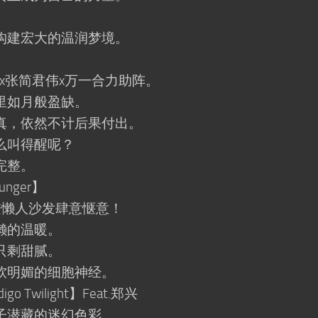
。
建宏大的温润梦境。
楠x张简君伟x万一合力助阵。
如月般盈缺。
，依然不计后果付出。
叫得醒呢？
完整。
nger】
钻进懒人沙发肆意惬意！
懒的温暖。
只剩甜腻。
明媚的细胞神经。
 Twilight】Feat.郑兴
潜藏的迷幻色彩。