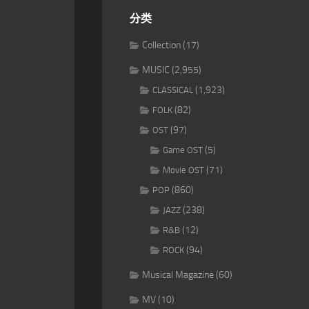
分类
Collection
(17)
MUSIC
(2,955)
(1,923)
CLASSICAL
(82)
FOLK
(97)
OST
(5)
Game OST
(71)
Movie OST
(860)
POP
(238)
JAZZ
(12)
R&B
(94)
ROCK
Musical Magazine
(60)
MV
(10)