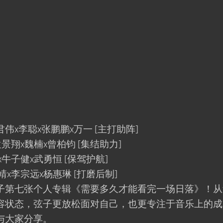
x李聪x张鹏鹏x万一 [主打助阵]
翔x魏楠x曾柏钧 [集结助力]
子健x武勇恒 [保驾护航]
李宗远x杨惠琳 [打磨后制]
第七张个人专辑《需要多久才能看完一场日落》！从
容状态，弦子更放松面对自己，也更专注于音乐上的成
与大家分享。