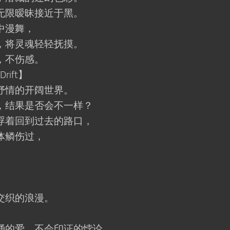
限暧昧接近于黑。
中漫舞，
将灵魂轻轻抚摸。
，不伤感。
rift】
情的开阔世界。
结果是否会不一样？
着回到过去的路口，
体鳞伤过，
】
织的浪漫。
的爱，不会印证的悖论，