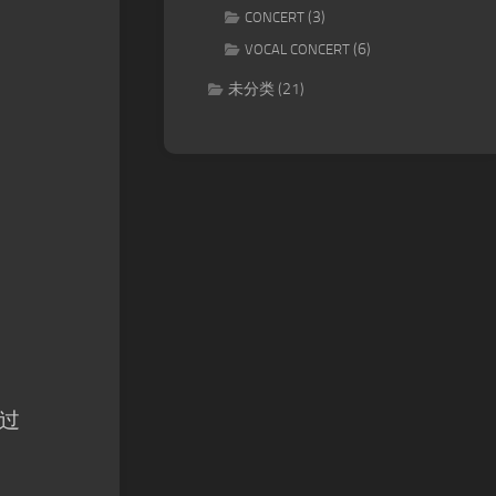
(3)
CONCERT
(6)
VOCAL CONCERT
未分类
(21)
过