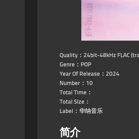
Quality：24bit-48kHz FLAC (tra
Genre：POP
Year Of Release：2024
Number：10
Total Time：
Total Size：
Label：华纳音乐
简介