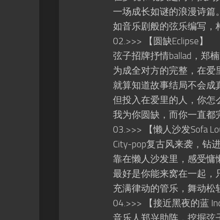
一场成长如谜的浪漫诗篇
如音乐剧般的弦乐编写，构
02.>>> 【圆缺Eclipse】
弦子招牌抒情ballad，郑
为成全对方的完整，在爱里
就算知道故事结局不会成真
但投入在爱里的人，你怎么
我为你圆缺，而你一直都
03.>>> 【懒人沙发Sofa Lou
City-pop复古风来袭，
靠在懒人沙发里，感受慵
最好是你能来窝在一起，
充满律动的管乐，舞动松软
04.>>> 【接近黑夜的蓝 Indigo
音乐人郑兴助阵，挖掘弦子