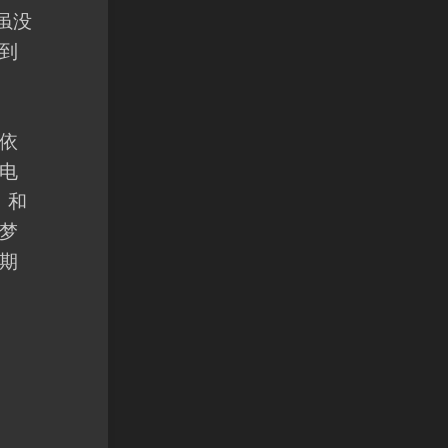
虽没
到
依
电
，和
梦
期