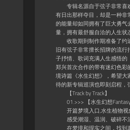
专辑名源自于弦子非常喜欢“
有日出那样夺目，却是一种非
的能量却如同拥有了巨大勇气
量，拥有最舒服自洽的人生状
收歌期到制作期准备了约近
旧有弦子非常擅长招牌的流行
子抒情、歌词充满人生感悟的《落
郑兴首次合作的带有迷幻色彩
境诗篇《水生幻想》，希望大
待的新专辑巡演也即刻启程，
【Track by Track】
01.>>> 【水生幻想Fantas
开篇梦境入口,水生植物视
感受潮湿、温润、破碎不清
在梦境和现实之间，找到真