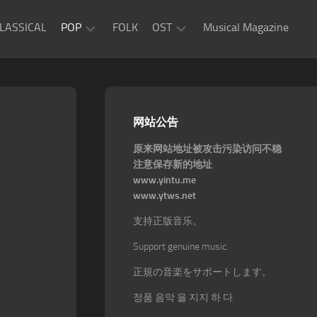
LASSICAL
POP
FOLK
OST
Musical Magazine
JAZZ
Movie
OST
ROCK
Game
R&B
网站公告
OST
原来网站地址被攻击污染访问不稳
注意保存新的地址
www.yintu.me
www.ytws.net
支持正版音乐。
Support genuine music.
正規の音楽をサポートします。
정품 음악 을 지지 하 다.