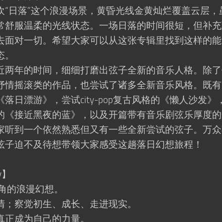
日落”这个浪漫场景，黄昏光线金黄灿烂覆盖云层，
常舒服温柔的光线状态。一场日落的时间很短，但补充
去面对一切。希望大家可以从这张专辑里找到这样的能
态。
两年的时间，细细打磨出弦子全新的音乐人格。除了
抒情摇滚类的作品，也尝试了诸多全新音乐风格。既有
日漂游》，尝试city-pop复古风格的《懒人沙发》
的《接近黑夜的蓝》，以及开篇带有音乐剧弦乐厚度的
家听到一个依然熟悉但又有一些全新尝试的弦子。万众
弦子迫不及待想带领大家感受这趟落日幻想旅程！
y】
角的浪漫幻想。
；察觉初生、成长、走进现实。
正成为自己的力量。