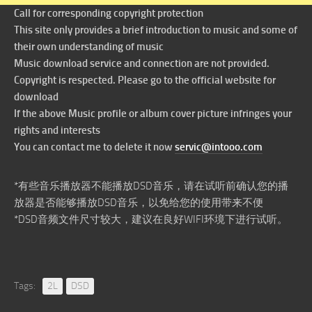
Call for corresponding copyright protection
This site only provides a brief introduction to music and some of
their own understanding of music
Music download service and connection are not provided.
Copyright is respected. Please go to the official website for
download
If the above Music profile or album cover picture infringes your
rights and interests
You can contact me to delete it now
servic@intooo.com
*有些音乐播放器不能播放DSD音乐，请在试听前确认您的播
放器是否能够播放DSD音乐，以免给您的使用带来不便
*DSD音频文件尺寸较大，建议在良好WIFI环境下进行试听。
Tags:
2L
DSD