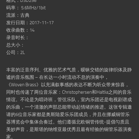
格式：DSD256
码率： 5.6MHz/1bit
流派：古典
发行日期：2017-11-17
收录曲数：14
录音时长：
总大小：
公司：2L
丰富的泛音序列、优雅的艺术气质，暧昧交错的旋律织体及静
谧的音乐氛围 – 在长达一小时流动不息的演奏中，
《Woven Brass》以充满叙事感的表达不断为听众带来惊喜，
同时也传递了两位音乐家：Christophersen和Haltlia之间的音乐
情谊。不论是为唱诗班，管弦乐队，室内乐团还是电视剧谱成
的乐曲，一个清澈的声部总能带动起情绪的推进。这张专辑邀
请的6位音乐家都是奥斯陆爱乐乐团成员，并且在挪威铜管乐
器博览会中集体合奏过。他们遵循北欧铜管传统-提倡匀质且
美妙声音，是斯堪的纳维亚最优秀且最有经验的铜管乐器演奏
家。