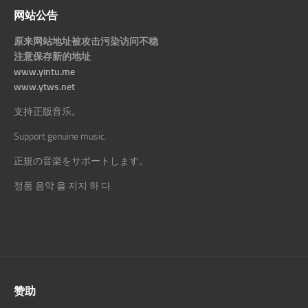
网站公告
原来网站地址被攻击污染访问不稳
注意保存新的地址
www.yintu.me
www.ytws.net
支持正版音乐。
Support genuine music.
正規の音楽をサポートします。
정품 음악 을 지지 하 다.
赞助