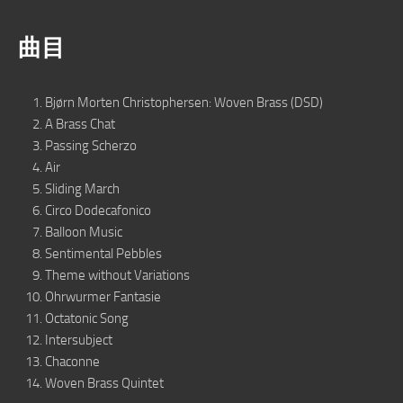
曲目
Bjørn Morten Christophersen: Woven Brass (DSD)
A Brass Chat
Passing Scherzo
Air
Sliding March
Circo Dodecafonico
Balloon Music
Sentimental Pebbles
Theme without Variations
Ohrwurmer Fantasie
Octatonic Song
Intersubject
Chaconne
Woven Brass Quintet