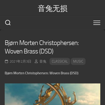
Skip
音兔无损
to
content
Bjørn Morten Christophersen:
Woven Brass (DSD)
2021年2月3日
音兔
CLASSICAL
MUSIC
Bjørn Morten Christophersen: Woven Brass (DSD)