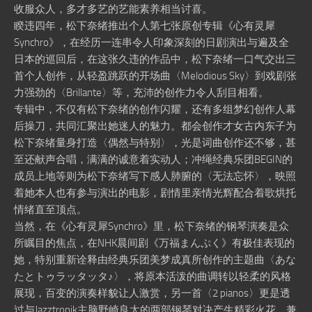
收服众人，多才多艺的艺能素养相当讨喜。
睽违四年，松下奈绪推出个人第七张原创专辑《心有灵犀
Synchro》，在经历一连串令人印象深刻的日剧演出与遍及全
日本的巡回后，在这张久违的作品中，松下奈绪一口气交出三
首个人创作，从轻盈跳跃的开场曲〈Melodious Sky〉到戏剧张
力强劲的〈Brillante〉等，充沛的创作力令人刮目相看。
专辑中，不仅有松下奈绪的创作闪耀，还有多组梦幻创作人幕
后操刀，共同汇聚出她迷人的魅力。都会创作才女古内东子为
松下奈绪量身打造〈偶然与特别〉，光是词曲创作还不够，甚
至还献声合唱，满满的诚意着实动人；冲绳经典乐团BEGIN的
成员上地等则为松下奈绪写下感人肺腑的〈无法忘怀〉，映照
着她本人也有参与演出的电影，剧情里亲情光辉配合着歌烘托
情绪直至顶点。
当然，在《心有灵犀Synchro》里，松下奈绪的钢琴演奏是众
所瞩目的焦点，在NHK晨间剧《万福まんぷく》有极佳表现的
她，特别重新诠释由经典乐团美梦成真所创作的主题曲〈あな
たとトゥラッタッタ♪〉，将原本活泼的曲调转以轻柔的风格
展现，百变的演奏样貌让人激赏，另一首〈2 pianos〉更是透
过与Jazztronik主脑野崎良太的两部钢琴对决产生精彩火花，兼