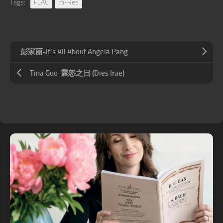
Tags:
FLAC
Hi-Res
彭家丽-It’s All About Angela Pang
Tina Guo-震怒之日 (Dies Irae)