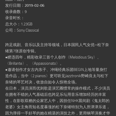
发行日期：
2019-02-06
收录曲数：9
录音时长：
总大小：1.23GB
公司：Sony Classical
跨足戏剧、音乐以及主持等领域，日本国民人气女优─松下奈
绪第7张原创专辑。
●睽违四年，精彩收录三首个人创作〈Melodious Sky〉、
〈Brillante〉、〈Appassionato〉。
●邀请创作才女古内东子、冲绳经典乐团BEGIN上地等量身打
造作品，当中〈2 pianos〉更可听见Jazztronik野崎良太与松下
奈绪的琴艺对决，收放自如令人惊艳全场。
在日本，演员演而优则歌是演艺圈惯常的操作模式，不少演员
在拥有不错的人气基础后也跨足乐坛用音乐增加经历的丰富
性，在影歌双栖的众家艺人中，因担任NHK晨间剧《鬼太郎的
老婆》女主角而知名度暴涨的松下奈绪特别为人所津津乐道，
因为弹得一手好琴的她在精湛的演技之外，更用钢琴演奏才华