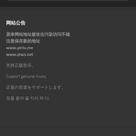
网站公告
原来网站地址被攻击污染访问不稳
注意保存新的地址
www.yintu.me
www.ytws.net
支持正版音乐。
Support genuine music.
正規の音楽をサポートします。
정품 음악 을 지지 하 다.