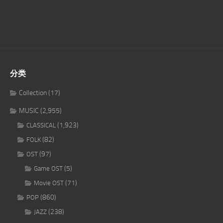
分类
Collection
(17)
MUSIC
(2,955)
(1,923)
CLASSICAL
(82)
FOLK
(97)
OST
(5)
Game OST
(71)
Movie OST
(860)
POP
(238)
JAZZ