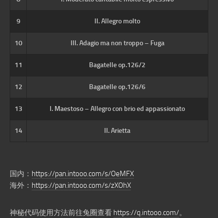
9
II. Allegro molto
10
III. Adagio ma non troppo – Fuga
11
Bagatelle op.126/2
12
Bagatelle op.126/6
13
I. Maestoso – Allegro con brio ed appassionato
14
II. Arietta
国内：
https://pan.intooo.com/s/OeMFX
海外：
https://pan.intooo.com/s/zXOhX
神秘代码使用方法前往兔圈查看
https://q.intooo.com/
。