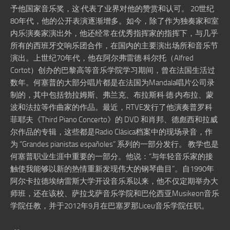
予他国家音乐奖，这·代表了业界对他的赞赏和认可。 20世纪
80年代，他的公开表演逐渐增多。如今，除了作为独奏家和室
内乐演奏家演出外，他还经常在优秀指挥家的指挥下，与几乎
所有的西班牙交响乐团合作，在国内的主要演出场所和音乐节
演出。上世纪70年代，他在阿尔弗雷德·科尔托（Alfred
Cortot）创办的巴黎高等音乐学院学习期间，曾在法国生活过
数年。何塞普的大部分唱片都是在法国为Mandala唱片公司录
制的，其中包括勃拉姆斯、弗兰克、布拉斯科·德·内布拉、蒙
波和法拉等作曲家的作品。最近，RTVE发行了他演奏普罗科
菲耶夫《Third Piano Concerto》的 DVD 和肖邦、德彪西和拉威
尔作品的专辑，这些都是Radio Clásica档案中的现场录音，作
为 “Grandes pianistas españoles” 系列的一部分发行。 教学也是
何塞普职业生涯中重要的一部分。他说：“与年轻音乐家的接
触使我能够以新的热情重新发现伟大的钢琴曲目”。自1990年
阿尔卡拉德埃纳雷斯大学开设音乐系以来，他不仅定期举办大
师班，还在该校、萨拉戈萨音乐学院和巴伦西亚Musikeon音乐
学院任教，并于2012年9月在巴塞罗那Liceu音乐学院任职。