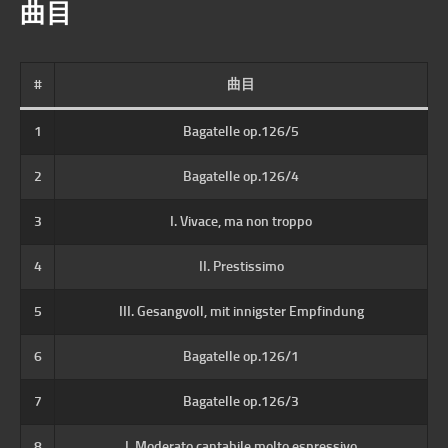
曲目
#
曲目
1
Bagatelle op.126/5
2
Bagatelle op.126/4
3
I. Vivace, ma non troppo
4
II. Prestissimo
5
III. Gesangvoll, mit innigster Empfindung
6
Bagatelle op.126/1
7
Bagatelle op.126/3
8
I. Moderato cantabile molto espressivo