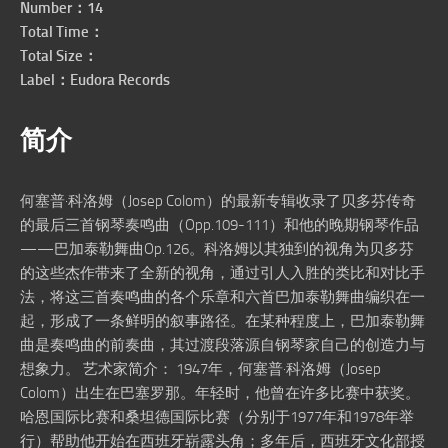
Number：14
Total Time：
Total Size：
Label：Eudora Records
简介
何塞普·科洛姆（Josep Colom）的最新专辑收录了贝多芬传奇
的最后三首钢琴奏鸣曲（Opp.109-111）和他的晚期钢琴作品
——巴加泰勒舞曲Op.126。科洛姆以其独到的视角为贝多芬
的这些杰作带来了全新的视角，通过引人入胜的类比和对比手
法，将这三首奏鸣曲的各个乐章和六首巴加泰勒舞曲编织在一
起，形成了一条鲜明的叙事路径。在某种程度上，巴加泰勒舞
曲是奏鸣曲的前奏曲，其过渡段落源自钢琴家自己的创造力与
想象力。 艺术家简介： 1947年，何塞普·科洛姆（Josep
Colom）出生在巴塞罗那。年轻时，他曾在许多比赛中获奖。
哈恩国际比赛和桑坦德国际比赛（分别于1977年和1978年举
行）帮助他开始在西班牙崭露头角；多年后，西班牙文化部授