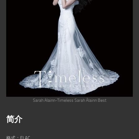
Sarah Alainn-Timeless Sarah Àlainn Best
简介
格式：FLAC