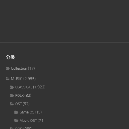
分类
Collection
(17)
MUSIC
(2,955)
(1,923)
CLASSICAL
(82)
FOLK
(97)
OST
(5)
Game OST
(71)
Movie OST
(860)
POP