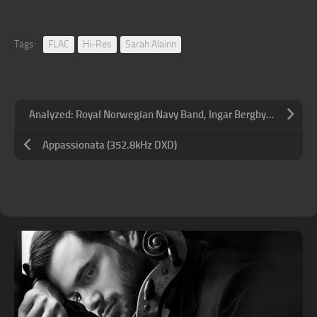
Tags:
FLAC
Hi-Res
Sarah Alainn
Analyzed: Royal Norwegian Navy Band, Ingar Bergby / Symphonies of Wind Instruments
Appassionata (352.8kHz DXD)