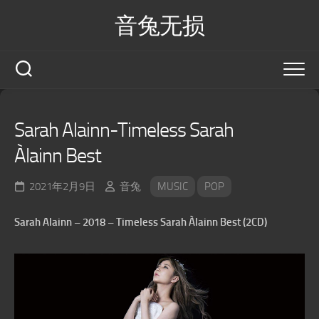
Skip
音兔无损
to
content
Sarah Alainn-Timeless Sarah
Àlainn Best
2021年2月9日
音兔
MUSIC
POP
Sarah Alainn – 2018 – Timeless Sarah Àlainn Best (2CD)