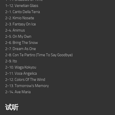
1-12. Venetian Glass
2-1. Canto Della Terra
2-2. Kimio Nosete
2-3. Fantasy On Ice
2-4. Animus
2-5. On My Own
2-6. Bring The Snow
2-7. Dream As One
2-8. Con Te Partiro (Time To Say Goodbye)
2-9. Ito
2-10. Waga Kokyou
2-11. Voce Angelica
2-12. Colors Of The Wind
2-13. Tomorrow’s Memory
2-14. Ave Maria
试听