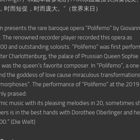
，时而短促，时而庞大。”（世界末日）
 presents the rare baroque opera “Polifemo” by Giovann
 The renowned recorder player recorded this opera as
0 and outstanding soloists. “Polifemo” was first perfo
ater Charlottenburg, the palace of Prussian Queen Sophie
i was the queen’s favorite composer. In “Polifemo”, a one
and the goddess of love cause miraculous transformations
amorphoses”. The performance of “Polifemo” at the 2019
ly praised:
hmic music with its pleasing melodies in 20, sometimes sh
s is in the best hands with Dorothee Oberlinger and he
00.” (Die Welt)