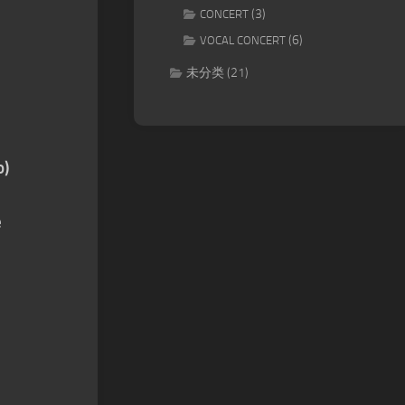
(3)
CONCERT
(6)
VOCAL CONCERT
未分类
(21)
o)
e