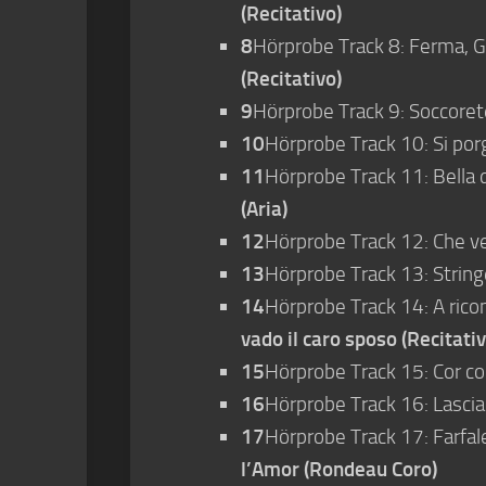
(Recitativo)
8
Hörprobe Track 8: Ferma, Gl
(Recitativo)
9
Hörprobe Track 9: Soccorete
10
Hörprobe Track 10: Si porg
11
Hörprobe Track 11: Bella de
(Aria)
12
Hörprobe Track 12: Che ve
13
Hörprobe Track 13: Stringe
14
Hörprobe Track 14: A ricon
vado il caro sposo (Recitativ
15
Hörprobe Track 15: Cor con
16
Hörprobe Track 16: Lascia 
17
Hörprobe Track 17: Farfal
l’Amor (Rondeau Coro)