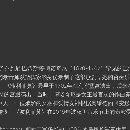
乔瓦尼·巴蒂斯塔·博诺奇尼（1670-1747）罕见的巴
的录音师以指挥家的身份录制了这部歌剧，她的合奏乐
家。《波利菲莫》最早于1702年在利岑堡宫演出，后来
洛特的宫殿演出。当时，博诺奇尼是女王最喜欢的作曲
巨人、一位嫉妒的女巫和爱情女神根据奥维德的《变形
变。《波利菲莫》在2019年波茨坦音乐节上的表演
 Oberlinger）和她丰富多彩的1700乐团最擅长演奏优美