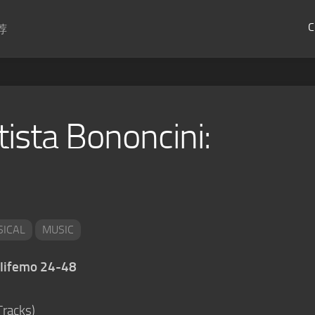
C
荐
tista Bononcini:
SICAL
MUSIC
olifemo 24-48
Tracks)