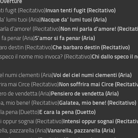
Overture
i fugit (Recitativo)
Invan tenti fugit (Recitativo)
’ lumi tuoi (Aria)
Nacque da’ lumi tuoi (Aria)
rla d’amore! (Recitativo)
Non mi parla d’amore! (Recitat
fa penar (Aria)
S’amor si fa penar (Aria)
ro destin (Recitativo)
Che barbaro destin (Recitativo)
 speco il nome mio invoca? (Recitativo)
Chi dallo speco il
el numi clementi (Aria)
Voi del ciel numi clementi (Aria)
ra mai Circe (Recitativo)
Non soffrira mai Circe (Recitati
ro de vendetta (Aria)
Pensiero de vendetta (Aria)
a, mio bene! (Recitativo)
Galatea, mio bene! (Recitativo)
 la pena (Duetto)
E cara la pena (Duetto)
i oppur sognai (Recitativo)
Intensi oppur sognai (Recitati
la, pazzarella (Aria)
Vanarella, pazzarella (Aria)