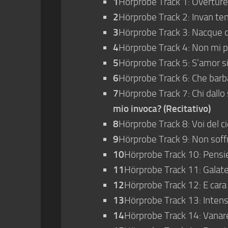
1
Hörprobe Track 1: Overture
2
Hörprobe Track 2: Invan tent
3
Hörprobe Track 3: Nacque da
4
Hörprobe Track 4: Non mi pa
5
Hörprobe Track 5: S’amor si 
6
Hörprobe Track 6: Che barba
7
Hörprobe Track 7: Chi dallo
mio invoca? (Recitativo)
8
Hörprobe Track 8: Voi del ci
9
Hörprobe Track 9: Non soffri
10
Hörprobe Track 10: Pensie
11
Hörprobe Track 11: Galate
12
Hörprobe Track 12: E cara
13
Hörprobe Track 13: Intens
14
Hörprobe Track 14: Vanarel