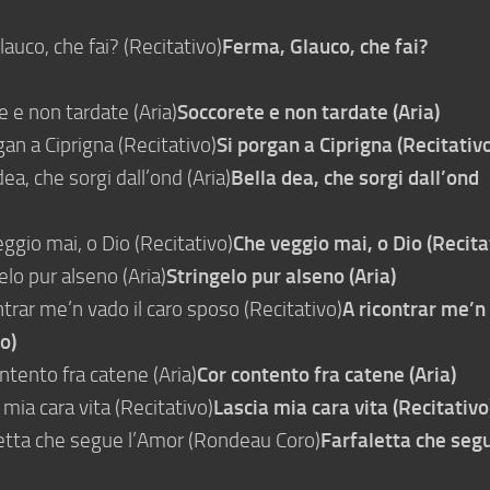
auco, che fai? (Recitativo)
Ferma, Glauco, che fai?
 e non tardate (Aria)
Soccorete e non tardate (Aria)
an a Ciprigna (Recitativo)
Si porgan a Ciprigna (Recitativ
a, che sorgi dall’ond (Aria)
Bella dea, che sorgi dall’ond
ggio mai, o Dio (Recitativo)
Che veggio mai, o Dio (Recita
lo pur alseno (Aria)
Stringelo pur alseno (Aria)
trar me’n vado il caro sposo (Recitativo)
A ricontrar me’n
o)
tento fra catene (Aria)
Cor contento fra catene (Aria)
mia cara vita (Recitativo)
Lascia mia cara vita (Recitativo
etta che segue l’Amor (Rondeau Coro)
Farfaletta che seg