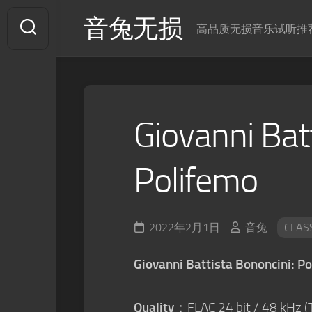
Skip
音兔无损
to
高品质无损音乐试听推
content
Giovanni Bat
Polifemo
2022年2月1日
音兔
CLAS
Giovanni Battista Bononcini: P
Quality
：FLAC 24 bit / 48 kHz (