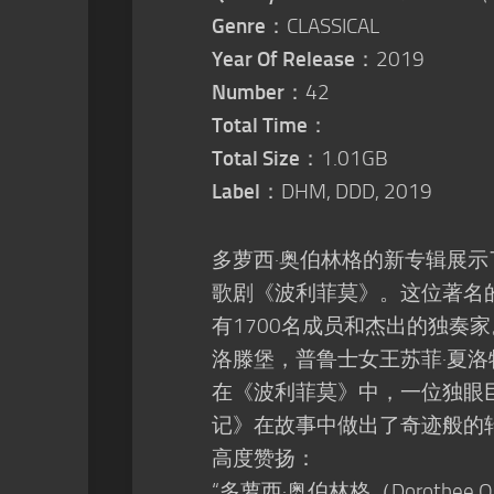
Genre
：CLASSICAL
Year Of Release
：2019
Number
：42
Total Time
：
Total Size
：1.01GB
Label
：DHM, DDD, 2019
多萝西·奥伯林格的新专辑展示了
歌剧《波利菲莫》。这位著名
有1700名成员和杰出的独奏
洛滕堡，普鲁士女王苏菲·夏
在《波利菲莫》中，一位独眼
记》在故事中做出了奇迹般的转
高度赞扬：
“多萝西·奥伯林格（Dorothee