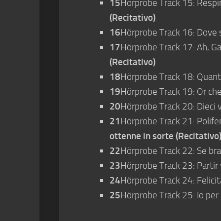
15
Hörprobe Track 15: Respira
(Recitativo)
16
Hörprobe Track 16: Dove se
17
Hörprobe Track 17: Ah, Gal
(Recitativo)
18
Hörprobe Track 18: Quanto
19
Hörprobe Track 19: Or che 
20
Hörprobe Track 20: Dieci va
21
Hörprobe Track 21: Polife
ottenne in sorte (Recitativo
22
Hörprobe Track 22: Se bra
23
Hörprobe Track 23: Partir v
24
Hörprobe Track 24: Felicit
25
Hörprobe Track 25: Io per 