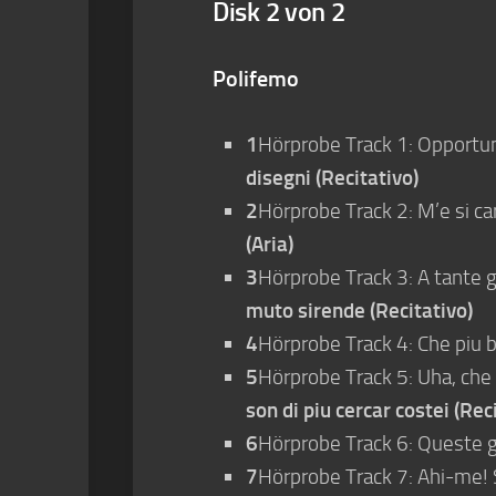
Disk 2 von 2
Polifemo
1
Hörprobe Track 1: Opportuna
disegni (Recitativo)
2
Hörprobe Track 2: M’e si car
(Aria)
3
Hörprobe Track 3: A tante gr
muto sirende (Recitativo)
4
Hörprobe Track 4: Che piu b
5
Hörprobe Track 5: Uha, che s
son di piu cercar costei (Rec
6
Hörprobe Track 6: Queste g
7
Hörprobe Track 7: Ahi-me! S