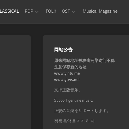
LASSICAL
POP
FOLK
OST
Musical Magazine
JAZZ
Movie
OST
ROCK
Game
R&B
网站公告
OST
原来网站地址被攻击污染访问不稳
注意保存新的地址
www.yintu.me
www.ytws.net
支持正版音乐。
Support genuine music.
正規の音楽をサポートします。
정품 음악 을 지지 하 다.