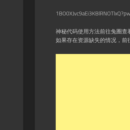
1BO0XJvc9aEi3KBlRNOTlxQ?pw
神秘代码使用方法前往兔圈查
如果存在资源缺失的情况，前