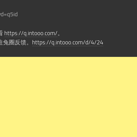
d=q5id
看
https://q.intooo.com/
。
往兔圈反馈。
https://q.intooo.com/d/4/24