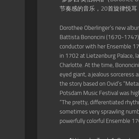
节奏感的音乐，20首旋律悦耳
Dorothee Oberlinger’s new album
Battista Bononcini (1670-1747).
conductor with her Ensemble 170
in 1702 at Lietzenburg Palace, l
Charlotte. At the time, Bononcin
eyed giant, a jealous sorceress 
the story based on Ovid’s “Met
Potsdam Music Festival was high
“The pretty, differentiated rhyt
sometimes very sprawling number
powerfully colorful Ensemble 17