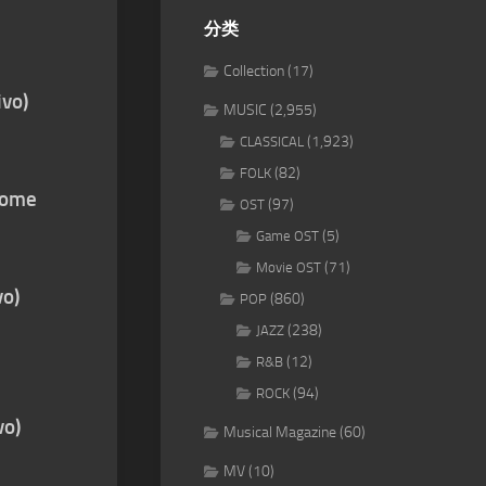
分类
Collection
(17)
ivo)
MUSIC
(2,955)
(1,923)
CLASSICAL
(82)
FOLK
 nome
(97)
OST
(5)
Game OST
(71)
Movie OST
vo)
(860)
POP
(238)
JAZZ
(12)
R&B
(94)
ROCK
vo)
Musical Magazine
(60)
MV
(10)