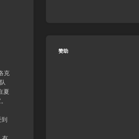
赞助
洛克
队
在夏
家。
受到
、有