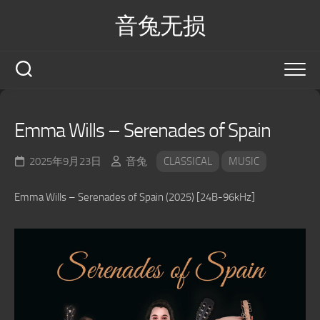
Skip
音兔无损
to
content
Emma Wills – Serenades of Spain
2025年9月23日
音兔
CLASSICAL
MUSIC
Emma Wills – Serenades of Spain (2025) [24B-96kHz]