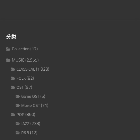
分类
Collection
(17)
MUSIC
(2,955)
(1,923)
CLASSICAL
(82)
FOLK
(97)
OST
(5)
Game OST
(71)
Movie OST
(860)
POP
(238)
JAZZ
(12)
R&B