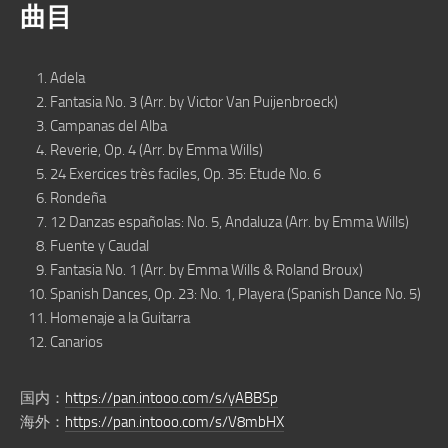
曲目
Adela
Fantasia No. 3 (Arr. by Victor Van Puijenbroeck)
Campanas del Alba
Reverie, Op. 4 (Arr. by Emma Wills)
24 Exercices très faciles, Op. 35: Etude No. 6
Rondeña
12 Danzas españolas: No. 5, Andaluza (Arr. by Emma Wills)
Fuente y Caudal
Fantasia No. 1 (Arr. by Emma Wills & Roland Broux)
Spanish Dances, Op. 23: No. 1, Playera (Spanish Dance No. 5)
Homenaje a la Guitarra
Canarios
国内：
https://pan.intooo.com/s/yABBSp
海外：
https://pan.intooo.com/s/V8mbHX