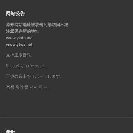
网站公告
原来网站地址被攻击污染访问不稳
注意保存新的地址
www.yintu.me
www.ytws.net
支持正版音乐。
Support genuine music.
正規の音楽をサポートします。
정품 음악 을 지지 하 다.
赞助