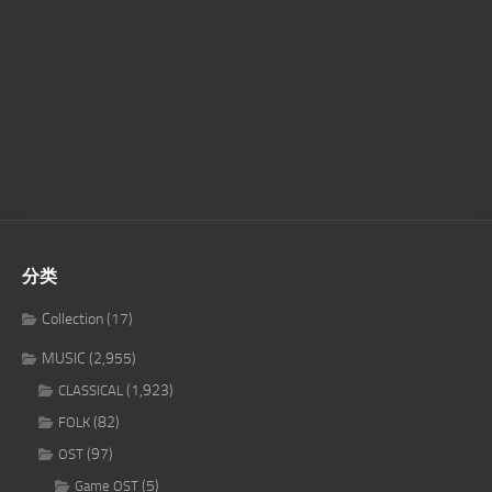
分类
Collection
(17)
MUSIC
(2,955)
(1,923)
CLASSICAL
(82)
FOLK
(97)
OST
(5)
Game OST