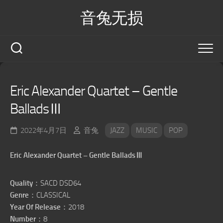
Skip
音兔无损
to
content
Eric Alexander Quartet – Gentle
BalladsⅢ
2022年4月7日
音兔
JAZZ
MUSIC
POP
Eric Alexander Quartet – Gentle BalladsⅢ
Quality
：SACD DSD64
Genre
：CLASSICAL
Year Of Release
：2018
Number
：8