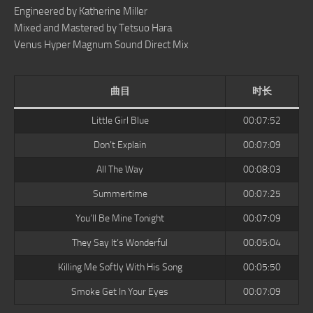
Engineered by Katherine Miller
Mixed and Mastered by Tetsuo Hara
Venus Hyper Magnum Sound Direct Mix
曲目
时长
Little Girl Blue
00:07:52
Don’t Explain
00:07:09
All The Way
00:08:03
Summertime
00:07:25
You’ll Be Mine Tonight
00:07:09
They Say It’s Wonderful
00:05:04
Killing Me Softly With His Song
00:05:50
Smoke Get In Your Eyes
00:07:09