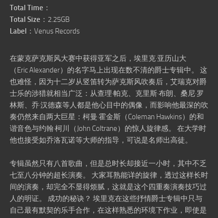
Total Time
：
Total Size
：2.25GB
Label
：Venus Records
在蒙克萨克斯风大赛中获得亚军之后，埃里克·亚历山大
（Eric Alexander）的名字马上出现在数不清的爵士专辑中。 这
也难怪，因为十二岁从竖笛转为萨克斯风吹奏后，艾瑞克对爵
士乐的涉猎就相当广泛：从查理·帕克、克里斯·布朗、桑尼·罗
林斯、乔·汉德森等人都是他心目中的偶像，而影响他最深的吹
奏仍然来自两大巨星：柯曼·霍金斯（Coleman Hawkins）的和
谐音色与约翰·柯川（John Coltrane）的惊人旋律感。 在大学时
他也接受如乔洛瓦诺等大师的指导，可说是名师出高徒。
专辑虽然只有八首歌曲，但是总时长却接近一小时，其中不乏
七至八分钟的超长演奏。 大家耳熟能详的旋律，透过这样长时
间的演奏，却完全不显得烦腻，这就是这个四重奏演奏技巧过
人的明证。 成功的秘诀？ 埃里克在这些抒情爵士专辑中只与
自己最有默契的乐手合作，在这样熟悉的环境下作业，即使是