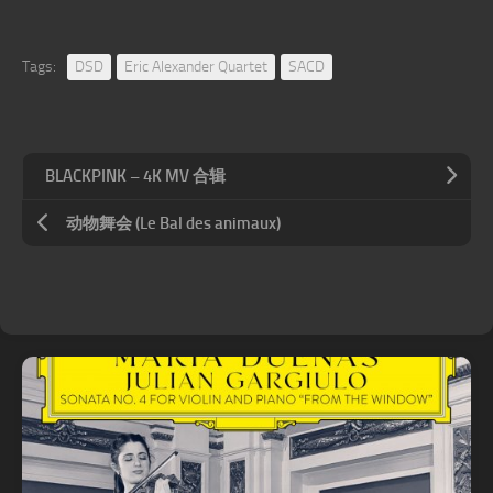
Tags:
DSD
Eric Alexander Quartet
SACD
BLACKPINK – 4K MV 合辑
动物舞会 (Le Bal des animaux)