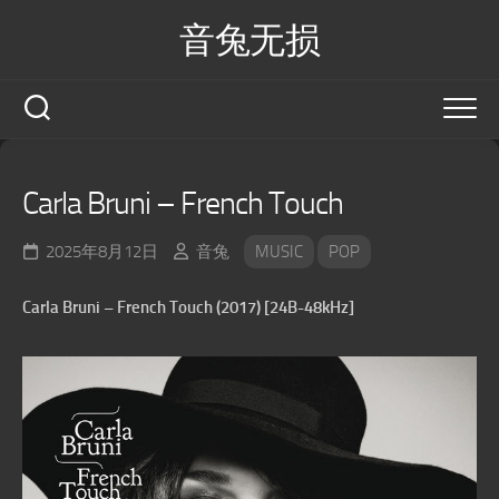
Skip
音兔无损
to
content
Carla Bruni – French Touch
2025年8月12日
音兔
MUSIC
POP
Carla Bruni – French Touch (2017) [24B-48kHz]