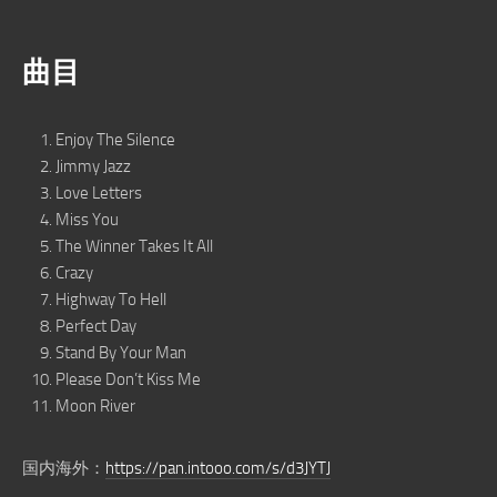
曲目
Enjoy The Silence
Jimmy Jazz
Love Letters
Miss You
The Winner Takes It All
Crazy
Highway To Hell
Perfect Day
Stand By Your Man
Please Don’t Kiss Me
Moon River
国内海外：
https://pan.intooo.com/s/d3JYTJ