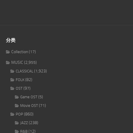
分类
Collection
(17)
MUSIC
(2,955)
(1,923)
CLASSICAL
(82)
FOLK
(97)
OST
(5)
Game OST
(71)
Movie OST
(860)
POP
(238)
JAZZ
(12)
R&B