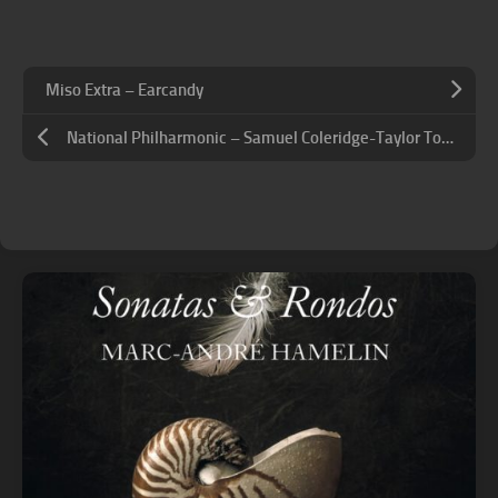
Miso Extra – Earcandy
National Philharmonic – Samuel Coleridge-Taylor Toussaint L’Ouverture, Op. 46 – Ballade Op. 4 – Suites from “24 Negro Melodies”