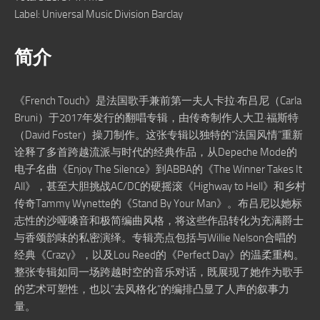
Label: Universal Music Division Barclay
简介
《French Touch》是法国歌手兼前第一夫人卡拉·布吕尼（Carla
Bruni）于2017年发行的翻唱专辑，由传奇制作人大卫·福斯特
（David Foster）操刀制作。这张专辑以独特的“法国风情”重新
诠释了多首跨越流派与时代的经典作品，从Depeche Mode的
电子名曲《Enjoy The Silence》到ABBA的《The Winner Takes It
All》，甚至大胆挑战AC/DC的硬摇滚《Highway to Hell》和乡村
传奇Tammy Wynette的《Stand By Your Man》。布吕尼以她标
志性的沙哑嗓音和极简编曲风格，将这些作品转化为充满爵士
与香颂韵味的私密演绎。专辑亮点包括与Willie Nelson合唱的
经典《Crazy》，以及Lou Reed的《Perfect Day》的温柔重构。
整张专辑如同一场跨越时空的音乐对话，既展现了她作为歌手
的艺术可塑性，也以“去风格化”的编排凸显了人声的叙事力
量。