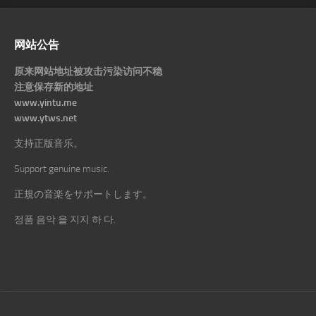
网站公告
原来网站地址被攻击污染访问不稳
注意保存新的地址
www.yintu.me
www.ytws.net
支持正版音乐。
Support genuine music.
正規の音楽をサポートします。
정품 음악 을 지지 하 다.