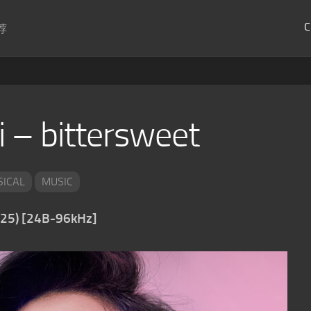
C
荐
i – bittersweet
SICAL
MUSIC
2025) [24B-96kHz]