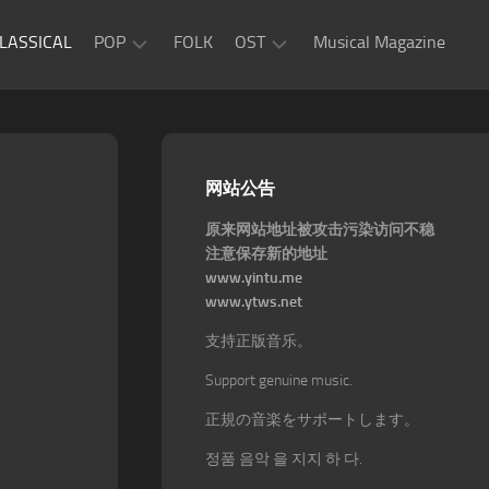
LASSICAL
POP
FOLK
OST
Musical Magazine
JAZZ
Movie
OST
ROCK
Game
R&B
网站公告
OST
原来网站地址被攻击污染访问不稳
注意保存新的地址
www.yintu.me
www.ytws.net
支持正版音乐。
Support genuine music.
正規の音楽をサポートします。
정품 음악 을 지지 하 다.