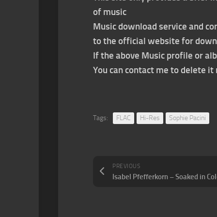
of music
Music download service and con
to the official website for dow
If the above Music profile or al
You can contact me to delete i
Tags:
FLAC
Hi-Res
Sophie Pacini
PREVIOUS