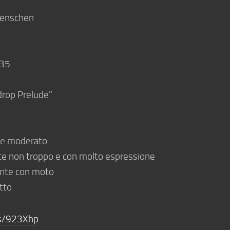
Menschen
435
drop Prelude”
nte moderato
nte non troppo e con molto espressione
ante con moto
etto
/s/923Xhp