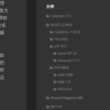
理
分类
曲大
Collection
(17)
调前
的名
MUSIC
(2,955)
腻
(1,923)
CLASSICAL
(82)
FOLK
(97)
OST
(5)
Game OST
款
(71)
Movie OST
的
(860)
POP
听
(238)
JAZZ
达
(12)
R&B
(94)
ROCK
Musical Magazine
(58)
MV
(10)