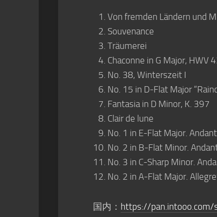
Von fremden Ländern und 
Souvenance
Träumerei
Chaconne in G Major, HWV 
No. 38, Winterszeit I
No. 15 in D-Flat Major “Rain
Fantasia in D Minor, K. 397
Clair de lune
No. 1 in E-Flat Major. Anda
No. 2 in B-Flat Minor. Anda
No. 3 in C-Sharp Minor. And
No. 2 in A-Flat Major. Allegr
国内：
https://pan.intooo.com