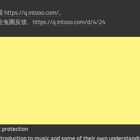
看
https://q.intooo.com/
。
往兔圈反馈。
https://q.intooo.com/d/4/24
t protection
 introduction to music and some of their own understand