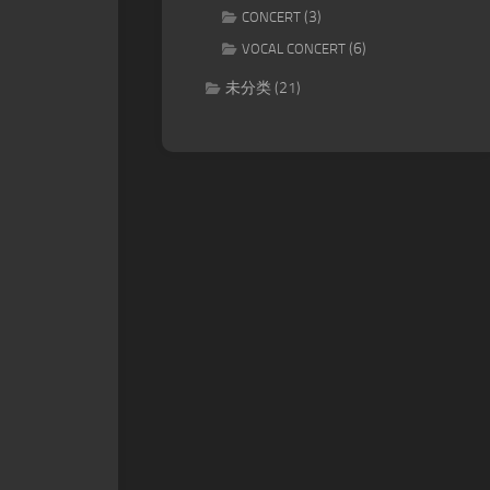
(3)
CONCERT
(6)
VOCAL CONCERT
未分类
(21)