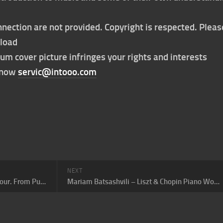
nection are not provided. Copyright is respected. Pleas
nload
bum cover picture infringes your rights and interests
t now
servic@intooo.com
NEXT
Isabel Pfefferkorn – Soaked in Colour. From Purcell to Queen
Mariam Batsashvili – Liszt & Chopin Piano Works