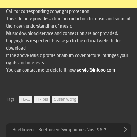
Call for corresponding copyright protection
This site only provides a brief introduction to music and some of
their own understanding of music
Music download service and connection are not provided.
Copyright is respected. Please go to the official website for
download
If the above Music profile or album cover picture infringes your
rights and interests
You can contact me to delete it now
servic@intooo.com
Tags:
FLAC
Hi-Res
Susan Wong
Beethoven – Beethoven: Symphonies Nos. 5 & 7