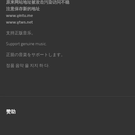
原来网站地址被攻击污染访问不稳
注意保存新的地址
www.yintu.me
www.ytws.net
支持正版音乐。
Support genuine music.
正規の音楽をサポートします。
정품 음악 을 지지 하 다.
赞助