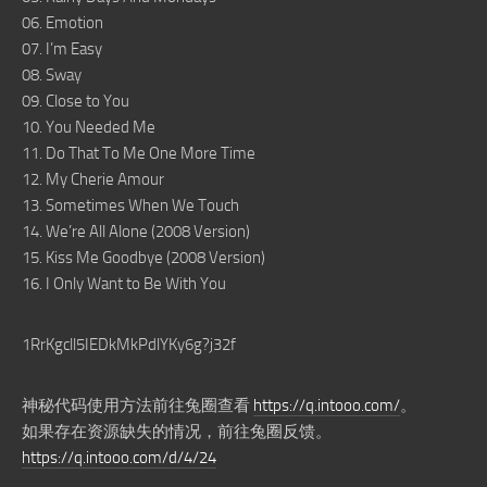
06. Emotion
07. I’m Easy
08. Sway
09. Close to You
10. You Needed Me
11. Do That To Me One More Time
12. My Cherie Amour
13. Sometimes When We Touch
14. We’re All Alone (2008 Version)
15. Kiss Me Goodbye (2008 Version)
16. I Only Want to Be With You
1RrKgcll5IEDkMkPdlYKy6g?j32f
神秘代码使用方法前往兔圈查看
https://q.intooo.com/
。
如果存在资源缺失的情况，前往兔圈反馈。
https://q.intooo.com/d/4/24