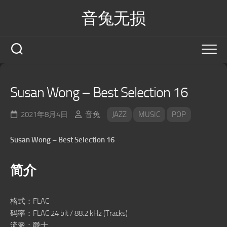
Skip
音兔无损
to
content
Susan Wong – Best Selection 16
2021年8月4日
音兔
JAZZ
MUSIC
POP
Susan Wong – Best Selection 16
简介
格式：FLAC
码率：FLAC 24 bit / 88.2 kHz (Tracks)
流派：爵士