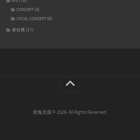
MV
(10)
(3)
CONCERT
(6)
VOCAL CONCERT
未分类
(21)
音兔无损 © 2026. All Rights Reserved.