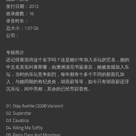
发行日期：2012
收录曲数：16
录音时长：
总大小：1.07 Gb
公司：
专辑简介
还记得黄浩诗这个名字吗？这是她97年加入乐坛的艺名，她的
中文名其实叫黄翠珊，由澳洲读完书返港后，她被发掘加入乐
坛，当时的乐坛竞争剧烈，每年都有十多个不同的新面孔加
入，与她同期的有纪炎炎，胡蓓蔚等等，如今只有胡蓓蔚还浮
沉乐坛，间中亮相，其余的已经芳踪杳然。
01. Stay Awhile (2008 Version)
02. Superstar
03. Cavatina
04. Killing Me Softly
05. Rainy Days And Mondays