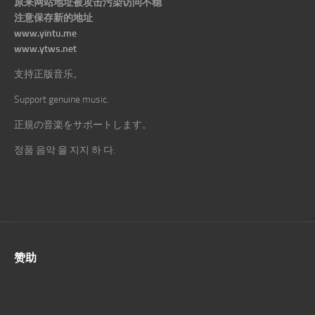
原来网站地址被攻击污染访问不稳
注意保存新的地址
www.yintu.me
www.ytws.net
支持正版音乐。
Support genuine music.
正規の音楽をサポートします。
정품 음악 을 지지 하 다.
赞助