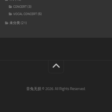
(3)
CONCERT
(6)
VOCAL CONCERT
未分类
(21)
音兔无损 © 2026. All Rights Reserved.