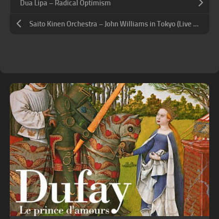
Dua Lipa – Radical Optimism
Saito Kinen Orchestra – John Williams in Tokyo (Live at Suntory Hall, Tokyo 2023) (2024) [24B-96kHz]