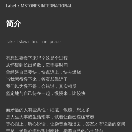
Label：MSTONES INTERNATIONAL
简介
Take it slow n find inner peace.
有想过要慢下来吗？这是个过程
从怀疑到长出勇敢，它需要时间
曾经逼自己要快，快点追上，快去燃烧
当我累得慢下来，答案却靠近了
我们以为慢不得，会错过，其实相反
坚定地与自己待在一起，慢慢来，比较快
而矛盾的人有些共性：细腻、敏感、想太多
是人生大事或生活琐事，试着让自己缓缓节奏
等心跟上，听心说话，让杂音逐渐淡去，答案才有说话的空间
于是，矛盾心海出现指南针，指着自己的心之所向