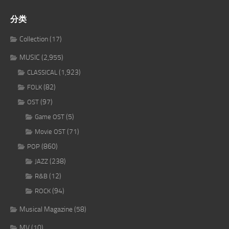
分类
Collection
(17)
MUSIC
(2,955)
(1,923)
CLASSICAL
(82)
FOLK
(97)
OST
(5)
Game OST
(71)
Movie OST
(860)
POP
(238)
JAZZ
(12)
R&B
(94)
ROCK
Musical Magazine
(58)
MV
(10)