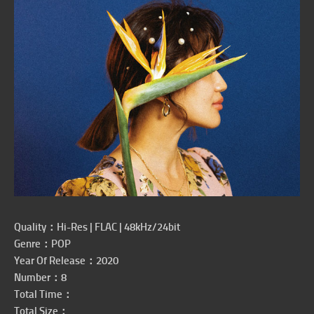
Quality：Hi-Res | FLAC | 48kHz/24bit
Genre：POP
Year Of Release：2020
Number：8
Total Time：
Total Size：