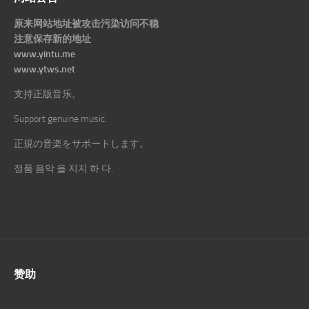
原来网站地址被攻击污染访问不稳
注意保存新的地址
www.yintu.me
www.ytws.net
支持正版音乐。
Support genuine music.
正規の音楽をサポートします。
정품 음악 을 지지 하 다.
赞助