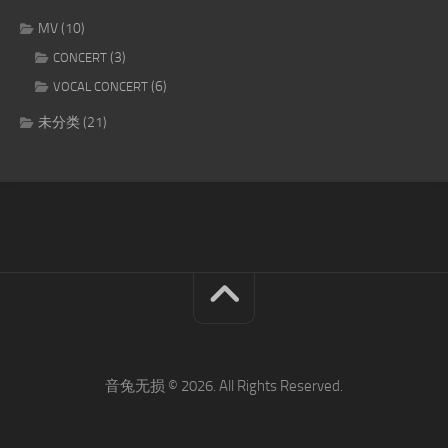
MV
(10)
(3)
CONCERT
(6)
VOCAL CONCERT
未分类
(21)
音兔无损 © 2026. All Rights Reserved.