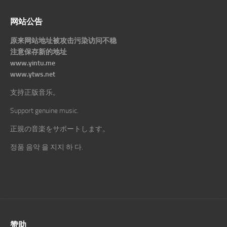
网站公告
原来网站地址被攻击污染访问不稳
注意保存新的地址
www.yintu.me
www.ytws.net
支持正版音乐。
Support genuine music.
正規の音楽をサポートします。
정품 음악 을 지지 하 다.
赞助