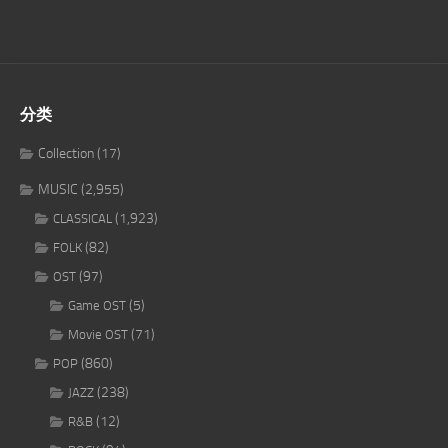
分类
Collection
(17)
MUSIC
(2,955)
(1,923)
CLASSICAL
(82)
FOLK
(97)
OST
(5)
Game OST
(71)
Movie OST
(860)
POP
(238)
JAZZ
(12)
R&B