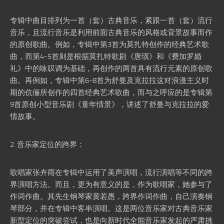
专辑中曲目排列为一首（套）古典音乐，紧跟一首（套）流行
音乐，且流行音乐是利用前面古典音乐的风格或背景故事而作
的原创歌曲。例如，专辑中第3首为莫扎特创作的经典艺术歌
曲，而第4-5首则是根据莫扎特歌剧《唐璜》和《费加罗婚
礼》中的咏叹调为基础，再创作的两首具有流行元素的原创歌
曲。再例如，专辑中第6-8首为舒曼及克拉拉这对浪漫主义时
期的伉俪所创作的四首经典艺术歌曲，而与之呼应的是专辑第
9首原创小型音乐剧《童年情景》，讲述了舒曼与克拉拉的爱
情故事。
2. 音乐家定位的跨界：
歌唱家张卉雨在专辑中运用了美声演唱，流行演唱等不同的跨
界演唱方法。而且，更为有意义的是，作为歌唱家，她参与了
作词作曲。其先生钢琴家黄若愚，跨界作词作曲，自己演奏钢
琴部分，并在专辑中客串演唱。这是两位音乐家对古典音乐家
新型定位的突破尝试，也是向新时代全能音乐家发起的严肃挑