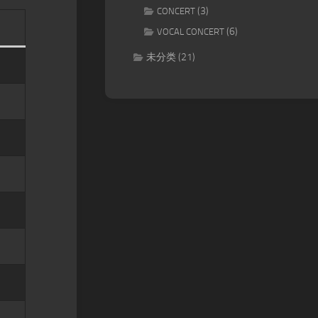
(3)
CONCERT
(6)
VOCAL CONCERT
未分类
(21)