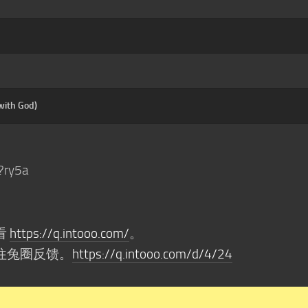
with God)
?ry5a
看
https://q.intooo.com/
。
往兔圈反馈。
https://q.intooo.com/d/4/24