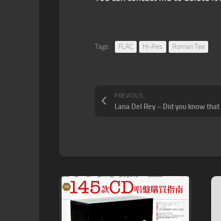
Tags:
FLAC
Hi-Res
Roman Tee
PREVIOUS