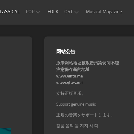
LASSICAL
POP
FOLK
OST
Musical Magazine
JAZZ
Movie
OST
ROCK
Game
R&B
网站公告
OST
原来网站地址被攻击污染访问不稳
注意保存新的地址
www.yintu.me
www.ytws.net
支持正版音乐。
Support genuine music.
正規の音楽をサポートします。
정품 음악 을 지지 하 다.