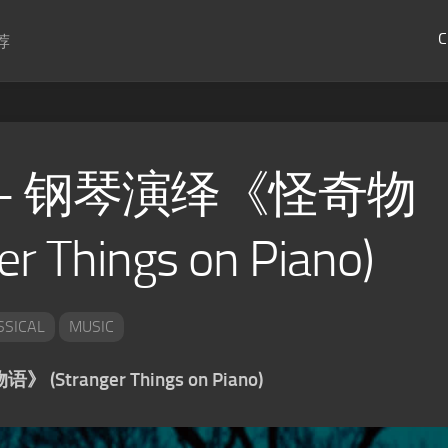
C
荐
ee – 钢琴演绎《怪奇物
r Things on Piano)
SSICAL
MUSIC
Stranger Things on Piano)