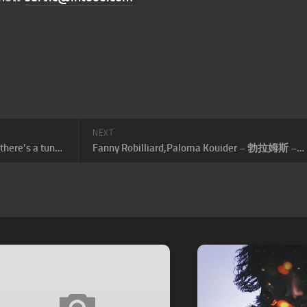
NEXT
Lana Del Rey – Did you know that there’s a tunnel under Ocean Blvd
Fanny Robilliard,Paloma Kouider – 勃拉姆斯 – 舒曼