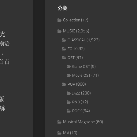
分类
Collection
(17)
MUSIC
(2,955)
中光
(1,923)
CLASSICAL
物语
(82)
FOLK
，
(97)
OST
首首
(5)
Game OST
(71)
Movie OST
(860)
POP
(238)
JAZZ
版
(12)
R&B
练
(94)
ROCK
乐
Musical Magazine
(60)
MV
(10)