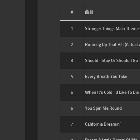
#
曲目
1
Stranger Things Main Theme
2
Running Up That Hill (A Deal 
3
Should I Stay Or Should I Go
4
Every Breath You Take
5
When It’s Cold I’d Like To Die
6
You Spin Me Round
7
California Dreamin’