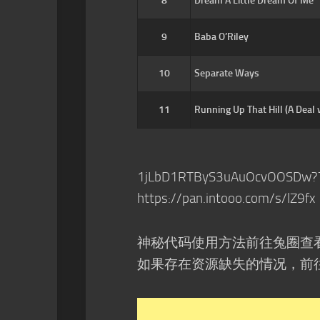
8
Dream A Little Dream Of Me
9
Baba O’Riley
10
Separate Ways
11
Running Up That Hill (A Deal 
1jLbD1RTByS3uAuOcvOOSDw?
https://pan.intooo.com/s/lZ9fx
神秘代码使用方法前往兔圈查
如果存在资源缺失的情况，前