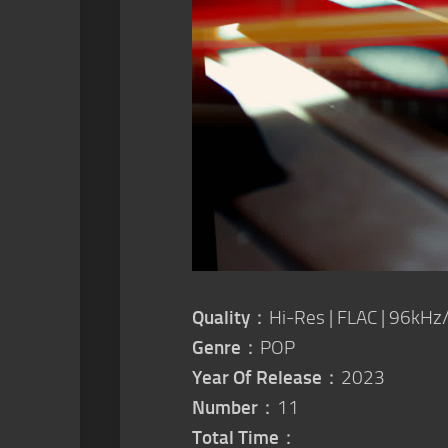
Quality
：Hi-Res | FLAC | 96kHz
Genre
：POP
Year Of Release
：2023
Number
：11
Total Time
：