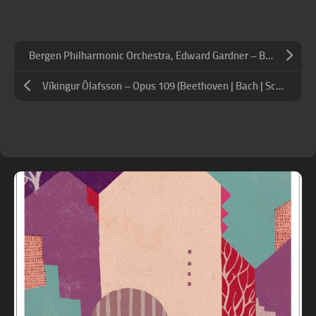
Bergen Philharmonic Orchestra, Edward Gardner – Brahms: Symphony No. 2 in D Major, Op. 73 & Symphony No. 4 in E Minor, Op. 98
Víkingur Ólafsson – Opus 109 (Beethoven | Bach | Schubert)