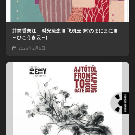
井筒香奈江 – 时光流逝Ⅲ 飞机云 (时のまにまにⅢ
～ひこうき云～)
2026年2月5日