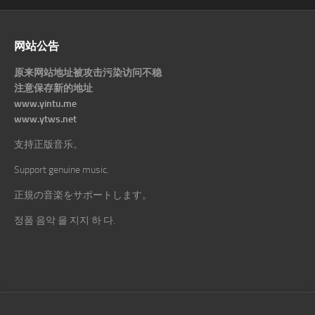
网站公告
原来网站地址被攻击污染访问不稳
注意保存新的地址
www.yintu.me
www.ytws.net
支持正版音乐。
Support genuine music.
正規の音楽をサポートします。
정품 음악 을 지지 하 다.