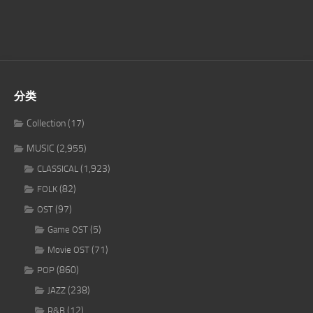
分类
Collection
(17)
MUSIC
(2,955)
(1,923)
CLASSICAL
(82)
FOLK
(97)
OST
(5)
Game OST
(71)
Movie OST
(860)
POP
(238)
JAZZ
(12)
R&B