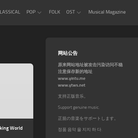
LASSICAL
POP
FOLK
OST
Musical Magazine
JAZZ
Movie
OST
ROCK
Game
R&B
网站公告
OST
原来网站地址被攻击污染访问不稳
注意保存新的地址
www.yintu.me
www.ytws.net
支持正版音乐。
Support genuine music.
正規の音楽をサポートします。
king World
정품 음악 을 지지 하 다.