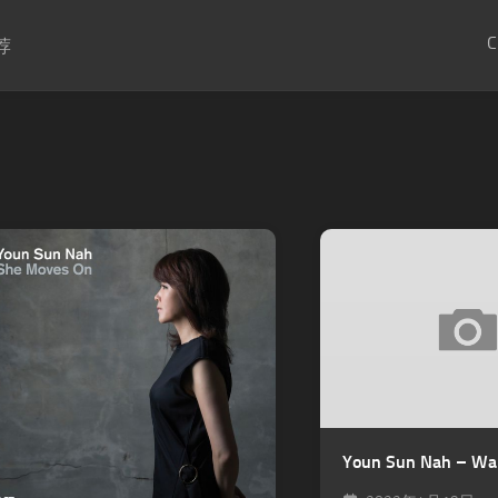
C
荐
Youn Sun Nah – Wa