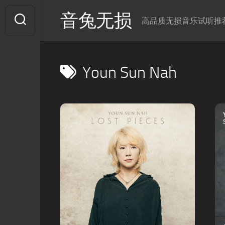
Skip
音兔无损
to
高品质无损音乐试听推
content
Youn Sun Nah