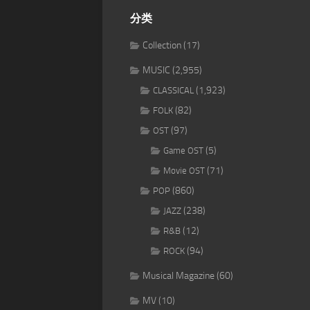
分类
Collection
(17)
MUSIC
(2,955)
(1,923)
CLASSICAL
(82)
FOLK
(97)
OST
(5)
Game OST
(71)
Movie OST
(860)
POP
(238)
JAZZ
(12)
R&B
(94)
ROCK
Musical Magazine
(60)
MV
(10)