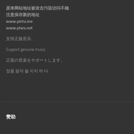
原来网站地址被攻击污染访问不稳
注意保存新的地址
www.yintu.me
www.ytws.net
支持正版音乐。
Support genuine music.
正規の音楽をサポートします。
정품 음악 을 지지 하 다.
赞助