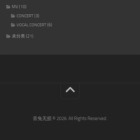
MV
(10)
(3)
CONCERT
(6)
VOCAL CONCERT
未分类
(21)
音兔无损 © 2026. All Rights Reserved.