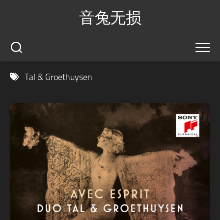
Skip
音兔无损
to
content
Tal & Groethuysen