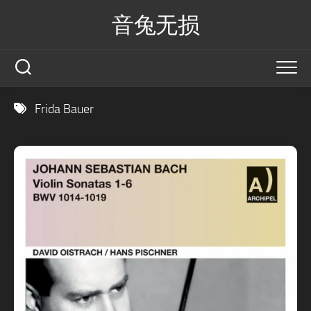
Skip
音兔无损
to
content
Frida Bauer