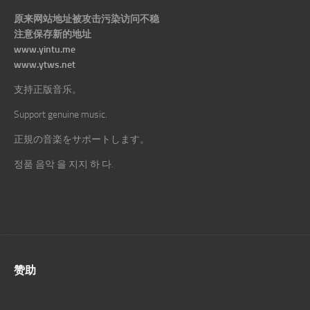
原来网站地址被攻击污染访问不稳
注意保存新的地址
www.yintu.me
www.ytws.net
支持正版音乐。
Support genuine music.
正規の音楽をサポートします。
정품 음악 을 지지 하 다.
赞助