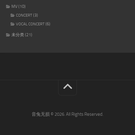
MV
(10)
(3)
CONCERT
(6)
VOCAL CONCERT
未分类
(21)
音兔无损 © 2026. All Rights Reserved.