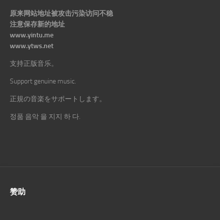
原来网站地址被攻击污染访问不稳
注意保存新的地址
www.yintu.me
www.ytws.net
支持正版音乐。
Support genuine music.
正規の音楽をサポートします。
정품 음악 을 지지 하 다.
赞助