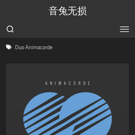
Skip
音兔无损
to
content
Duo Animacorde