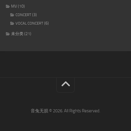
MV
(10)
(3)
CONCERT
(6)
VOCAL CONCERT
未分类
(21)
音兔无损 © 2026. All Rights Reserved.