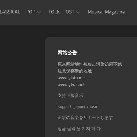
LASSICAL
POP
FOLK
OST
Musical Magazine
JAZZ
Movie
OST
ROCK
Game
R&B
网站公告
OST
原来网站地址被攻击污染访问不稳
注意保存新的地址
www.yintu.me
www.ytws.net
支持正版音乐。
Support genuine music.
正規の音楽をサポートします。
정품 음악 을 지지 하 다.