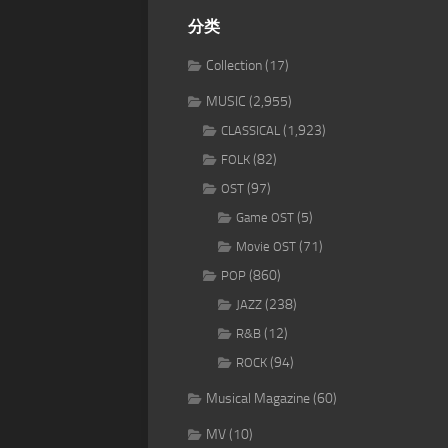
分类
Collection
(17)
MUSIC
(2,955)
(1,923)
CLASSICAL
(82)
FOLK
(97)
OST
(5)
Game OST
(71)
Movie OST
(860)
POP
(238)
JAZZ
(12)
R&B
(94)
ROCK
Musical Magazine
(60)
MV
(10)