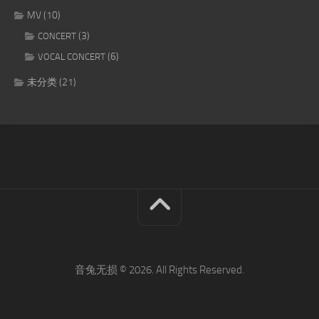
MV
(10)
(3)
CONCERT
(6)
VOCAL CONCERT
未分类
(21)
音兔无损 © 2026. All Rights Reserved.