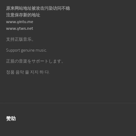
原来网站地址被攻击污染访问不稳
注意保存新的地址
www.yintu.me
www.ytws.net
支持正版音乐。
Support genuine music.
正規の音楽をサポートします。
정품 음악 을 지지 하 다.
赞助