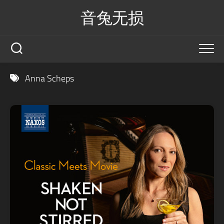
Skip
音兔无损
to
content
Anna Scheps