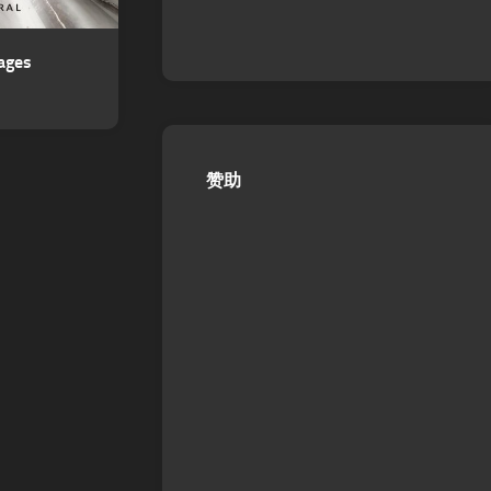
ages
赞助