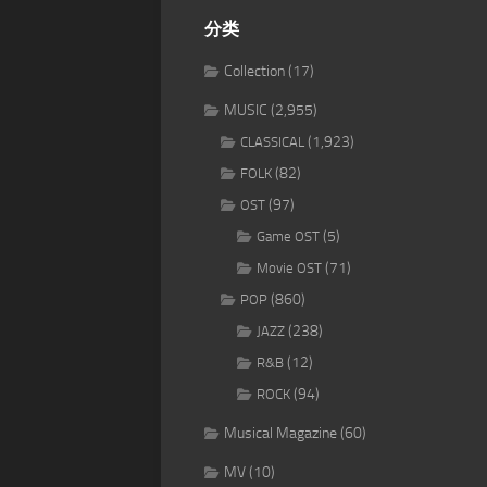
分类
Collection
(17)
MUSIC
(2,955)
(1,923)
CLASSICAL
(82)
FOLK
(97)
OST
(5)
Game OST
(71)
Movie OST
(860)
POP
(238)
JAZZ
(12)
R&B
(94)
ROCK
Musical Magazine
(60)
MV
(10)