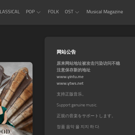
LASSICAL
POP
FOLK
OST
Musical Magazine
JAZZ
Movie
OST
ROCK
Game
R&B
网站公告
OST
原来网站地址被攻击污染访问不稳
注意保存新的地址
www.yintu.me
www.ytws.net
支持正版音乐。
Support genuine music.
正規の音楽をサポートします。
정품 음악 을 지지 하 다.