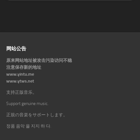
网站公告
原来网站地址被攻击污染访问不稳
注意保存新的地址
www.yintu.me
www.ytws.net
支持正版音乐。
Support genuine music.
正規の音楽をサポートします。
정품 음악 을 지지 하 다.