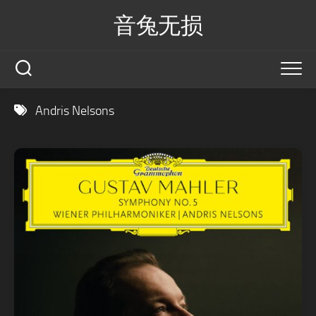
Skip
音兔无损
to
content
Andris Nelsons