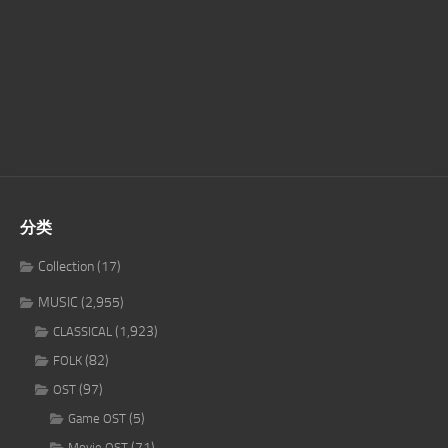
分类
Collection
(17)
MUSIC
(2,955)
(1,923)
CLASSICAL
(82)
FOLK
(97)
OST
(5)
Game OST
(71)
Movie OST